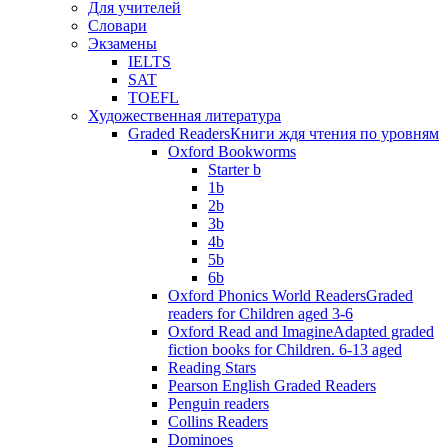
Для учителей
Словари
Экзамены
IELTS
SAT
TOEFL
Художественная литература
Graded Readers
Книги ждя чтения по уровням
Oxford Bookworms
Starter b
1b
2b
3b
4b
5b
6b
Oxford Phonics World Readers
Graded
readers for Children aged 3-6
Oxford Read and Imagine
Adapted graded
fiction books for Children. 6-13 aged
Reading Stars
Pearson English Graded Readers
Penguin readers
Collins Readers
Dominoes