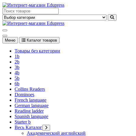
Перейти
к
Edupress Uzbekistan, Edupress Узбекистан, книги, учебники на
содержимому
английском языке
Edupress Uzbekistan, Edupress Узбекистан, книги, учебники на
английском языке
Меню
Каталог товаров
Товары без категории
1b
2b
3b
4b
5b
6b
Collins Readers
Dominoes
French language
German language
Reading ladder
Spanish language
Starter b
Весь Каталог
Академический английский