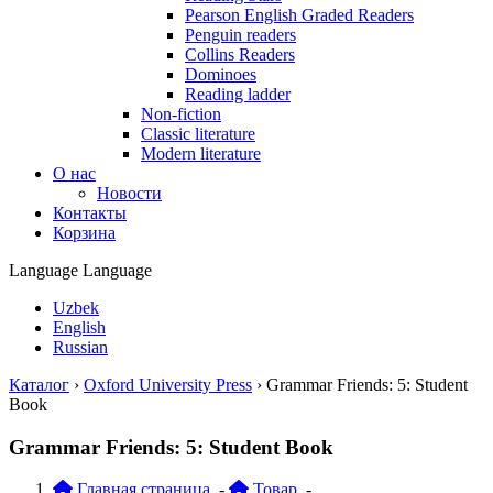
Pearson English Graded Readers
Penguin readers
Collins Readers
Dominoes
Reading ladder
Non-fiction
Classic literature
Modern literature
О нас
Новости
Контакты
Корзина
Language
Language
Uzbek
English
Russian
Каталог
›
Oxford University Press
›
Grammar Friends: 5: Student
Book
Grammar Friends: 5: Student Book
Главная страница
-
Товар
-