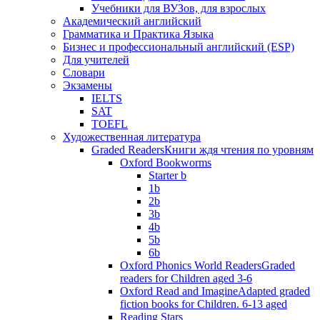
Учебники для ВУЗов, для взрослых
Академический английский
Грамматика и Практика Языка
Бизнес и профессиональный английский (ESP)
Для учителей
Словари
Экзамены
IELTS
SAT
TOEFL
Художественная литература
Graded Readers
Книги ждя чтения по уровням
Oxford Bookworms
Starter b
1b
2b
3b
4b
5b
6b
Oxford Phonics World Readers
Graded
readers for Children aged 3-6
Oxford Read and Imagine
Adapted graded
fiction books for Children. 6-13 aged
Reading Stars