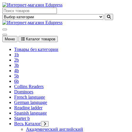
Перейти
к
Edupress Uzbekistan, Edupress Узбекистан, книги, учебники на
содержимому
английском языке
Edupress Uzbekistan, Edupress Узбекистан, книги, учебники на
английском языке
Меню
Каталог товаров
Товары без категории
1b
2b
3b
4b
5b
6b
Collins Readers
Dominoes
French language
German language
Reading ladder
Spanish language
Starter b
Весь Каталог
Академический английский