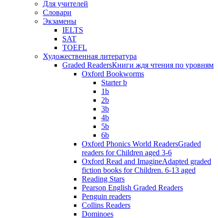
Для учителей
Словари
Экзамены
IELTS
SAT
TOEFL
Художественная литература
Graded Readers
Книги ждя чтения по уровням
Oxford Bookworms
Starter b
1b
2b
3b
4b
5b
6b
Oxford Phonics World Readers
Graded
readers for Children aged 3-6
Oxford Read and Imagine
Adapted graded
fiction books for Children. 6-13 aged
Reading Stars
Pearson English Graded Readers
Penguin readers
Collins Readers
Dominoes