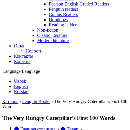
Pearson English Graded Readers
Penguin readers
Collins Readers
Dominoes
Reading ladder
Non-fiction
Classic literature
Modern literature
О нас
Новости
Контакты
Корзина
Language
Language
Uzbek
English
Russian
Каталог
›
Penguin Books
›
The Very Hungry Caterpillar’s First 100
Words
The Very Hungry Caterpillar’s First 100 Words
Главная страница
-
Товар
-