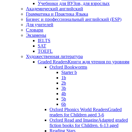
Учебники для ВУЗов, для взрослых
Академический английский
Грамматика и Практика Языка
Бизнес и профессиональный английский (ESP)
Для учителей
Словари
Экзамены
IELTS
SAT
TOEFL
Художественная литература
Graded Readers
Книги ждя чтения по уровням
Oxford Bookworms
Starter b
1b
2b
3b
4b
5b
6b
Oxford Phonics World Readers
Graded
readers for Children aged 3-6
Oxford Read and Imagine
Adapted graded
fiction books for Children. 6-13 aged
Reading Stars