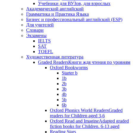
Учебники для ВУЗов, для взрослых
Академический английский
Грамматика и Практика Языка
Бизнес и профессиональный английский (ESP)
Для учителей
Словари
Экзамены
IELTS
SAT
TOEFL
Художественная литература
Graded Readers
Книги ждя чтения по уровням
Oxford Bookworms
Starter b
1b
2b
3b
4b
5b
6b
Oxford Phonics World Readers
Graded
readers for Children aged 3-6
Oxford Read and Imagine
Adapted graded
fiction books for Children. 6-13 aged
Reading Stars