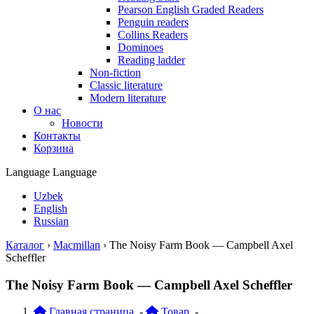
Pearson English Graded Readers
Penguin readers
Collins Readers
Dominoes
Reading ladder
Non-fiction
Classic literature
Modern literature
О нас
Новости
Контакты
Корзина
Language
Language
Uzbek
English
Russian
Каталог
›
Macmillan
›
The Noisy Farm Book — Campbell Axel
Scheffler
The Noisy Farm Book — Campbell Axel Scheffler
Главная страница
-
Товар
-