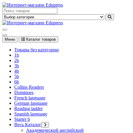
Перейти
к
Edupress Uzbekistan, Edupress Узбекистан, книги, учебники на
содержимому
английском языке
Edupress Uzbekistan, Edupress Узбекистан, книги, учебники на
английском языке
Меню
Каталог товаров
Товары без категории
1b
2b
3b
4b
5b
6b
Collins Readers
Dominoes
French language
German language
Reading ladder
Spanish language
Starter b
Весь Каталог
Академический английский