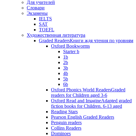
Для учителей
Словари
Экзамены
IELTS
SAT
TOEFL
Художественная литература
Graded Readers
Книги ждя чтения по уровням
Oxford Bookworms
Starter b
1b
2b
3b
4b
5b
6b
Oxford Phonics World Readers
Graded
readers for Children aged 3-6
Oxford Read and Imagine
Adapted graded
fiction books for Children. 6-13 aged
Reading Stars
Pearson English Graded Readers
Penguin readers
Collins Readers
Dominoes