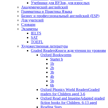
Учебники для ВУЗов, для взрослых
Академический английский
Грамматика и Практика Языка
Бизнес и профессиональный английский (ESP)
Для учителей
Словари
Экзамены
IELTS
SAT
TOEFL
Художественная литература
Graded Readers
Книги ждя чтения по уровням
Oxford Bookworms
Starter b
1b
2b
3b
4b
5b
6b
Oxford Phonics World Readers
Graded
readers for Children aged 3-6
Oxford Read and Imagine
Adapted graded
fiction books for Children. 6-13 aged
Reading Stars