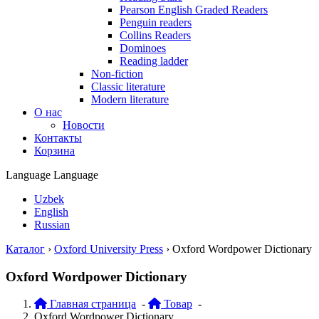
Pearson English Graded Readers
Penguin readers
Collins Readers
Dominoes
Reading ladder
Non-fiction
Classic literature
Modern literature
О нас
Новости
Контакты
Корзина
Language
Language
Uzbek
English
Russian
Каталог
›
Oxford University Press
›
Oxford Wordpower Dictionary
Oxford Wordpower Dictionary
Главная страница
-
Товар
-
Oxford Wordpower Dictionary