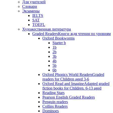
Для учителей
Словари
Экзамены
IELTS
SAT
TOEFL
Художественная литература
Graded Readers
Книги ждя чтения по уровням
Oxford Bookworms
Starter b
1b
2b
3b
4b
5b
6b
Oxford Phonics World Readers
Graded
readers for Children aged 3-6
Oxford Read and Imagine
Adapted graded
fiction books for Children. 6-13 aged
Reading Stars
Pearson English Graded Readers
Penguin readers
Collins Readers
Dominoes