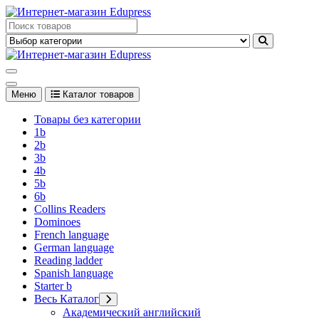
Перейти
к
Edupress Uzbekistan, Edupress Узбекистан, книги, учебники на
содержимому
английском языке
Edupress Uzbekistan, Edupress Узбекистан, книги, учебники на
английском языке
Меню
Каталог товаров
Товары без категории
1b
2b
3b
4b
5b
6b
Collins Readers
Dominoes
French language
German language
Reading ladder
Spanish language
Starter b
Весь Каталог
Академический английский