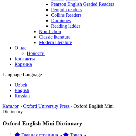
Pearson English Graded Readers
Penguin readers
Collins Readers
Dominoes
Reading ladder
Non-fiction
Classic literature
Modern literature
О нас
Новости
Контакты
Корзина
Language
Language
Uzbek
English
Russian
Каталог
›
Oxford University Press
›
Oxford English Mini
Dictionary
Oxford English Mini Dictionary
Главная страница
-
Товар
-