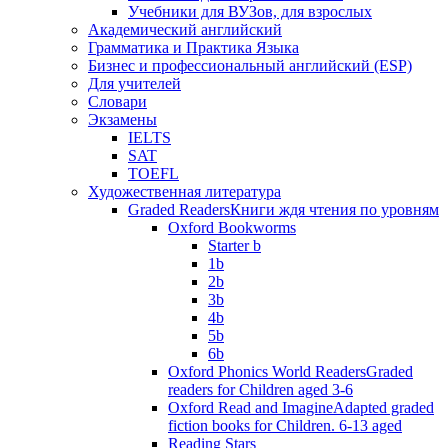
Учебники для ВУЗов, для взрослых
Академический английский
Грамматика и Практика Языка
Бизнес и профессиональный английский (ESP)
Для учителей
Словари
Экзамены
IELTS
SAT
TOEFL
Художественная литература
Graded Readers
Книги ждя чтения по уровням
Oxford Bookworms
Starter b
1b
2b
3b
4b
5b
6b
Oxford Phonics World Readers
Graded
readers for Children aged 3-6
Oxford Read and Imagine
Adapted graded
fiction books for Children. 6-13 aged
Reading Stars