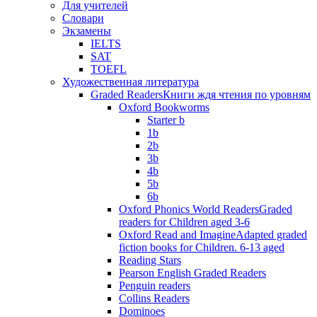
Для учителей
Словари
Экзамены
IELTS
SAT
TOEFL
Художественная литература
Graded Readers
Книги ждя чтения по уровням
Oxford Bookworms
Starter b
1b
2b
3b
4b
5b
6b
Oxford Phonics World Readers
Graded
readers for Children aged 3-6
Oxford Read and Imagine
Adapted graded
fiction books for Children. 6-13 aged
Reading Stars
Pearson English Graded Readers
Penguin readers
Collins Readers
Dominoes