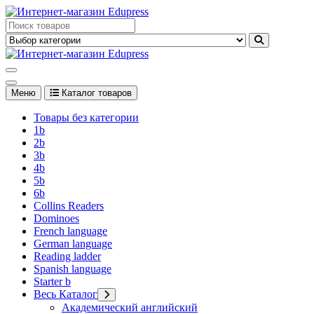
Перейти
к
Edupress Uzbekistan, Edupress Узбекистан, книги, учебники на
содержимому
английском языке
Edupress Uzbekistan, Edupress Узбекистан, книги, учебники на
английском языке
Меню
Каталог товаров
Товары без категории
1b
2b
3b
4b
5b
6b
Collins Readers
Dominoes
French language
German language
Reading ladder
Spanish language
Starter b
Весь Каталог
Академический английский