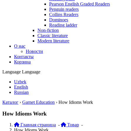
Pearson English Graded Readers
Penguin readers
Collins Readers
Dominoes
Reading ladder
Non-fiction
Classic literature
Modern literature
О нас
Новости
Контакты
Корзина
Language
Language
Uzbek
English
Russian
Каталог
›
Garnet Education
›
How Idioms Work
How Idioms Work
Главная страница
-
Товар
-
How Idioms Work