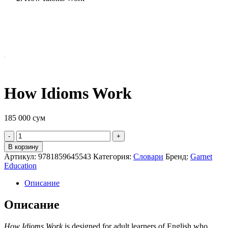
How Idioms Work
185 000
сум
Quantity
В корзину
Артикул:
9781859645543
Категория:
Словари
Бренд:
Garnet
Education
Описание
Описание
How Idioms Work
is designed for adult learners of English who,