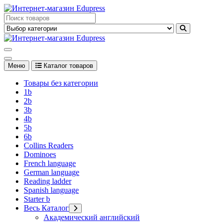
Перейти
к
Edupress Uzbekistan, Edupress Узбекистан, книги, учебники на
содержимому
английском языке
Edupress Uzbekistan, Edupress Узбекистан, книги, учебники на
английском языке
Меню
Каталог товаров
Товары без категории
1b
2b
3b
4b
5b
6b
Collins Readers
Dominoes
French language
German language
Reading ladder
Spanish language
Starter b
Весь Каталог
Академический английский