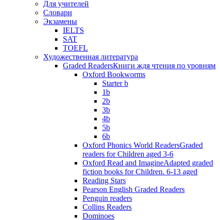
Для учителей
Словари
Экзамены
IELTS
SAT
TOEFL
Художественная литература
Graded Readers
Книги ждя чтения по уровням
Oxford Bookworms
Starter b
1b
2b
3b
4b
5b
6b
Oxford Phonics World Readers
Graded
readers for Children aged 3-6
Oxford Read and Imagine
Adapted graded
fiction books for Children. 6-13 aged
Reading Stars
Pearson English Graded Readers
Penguin readers
Collins Readers
Dominoes