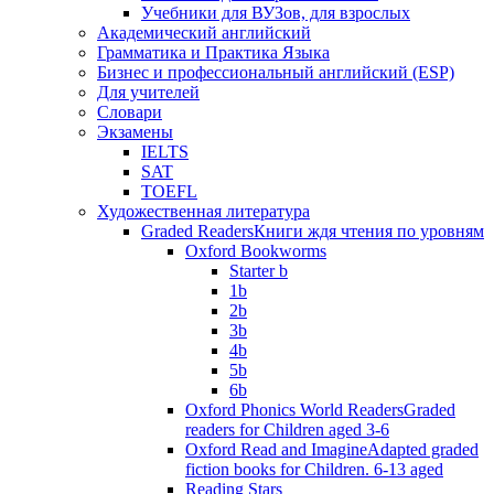
Учебники для ВУЗов, для взрослых
Академический английский
Грамматика и Практика Языка
Бизнес и профессиональный английский (ESP)
Для учителей
Словари
Экзамены
IELTS
SAT
TOEFL
Художественная литература
Graded Readers
Книги ждя чтения по уровням
Oxford Bookworms
Starter b
1b
2b
3b
4b
5b
6b
Oxford Phonics World Readers
Graded
readers for Children aged 3-6
Oxford Read and Imagine
Adapted graded
fiction books for Children. 6-13 aged
Reading Stars