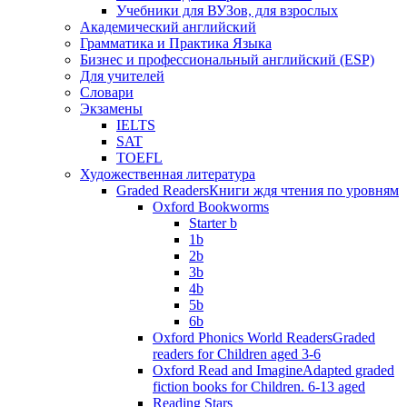
Учебники для ВУЗов, для взрослых
Академический английский
Грамматика и Практика Языка
Бизнес и профессиональный английский (ESP)
Для учителей
Словари
Экзамены
IELTS
SAT
TOEFL
Художественная литература
Graded Readers
Книги ждя чтения по уровням
Oxford Bookworms
Starter b
1b
2b
3b
4b
5b
6b
Oxford Phonics World Readers
Graded
readers for Children aged 3-6
Oxford Read and Imagine
Adapted graded
fiction books for Children. 6-13 aged
Reading Stars