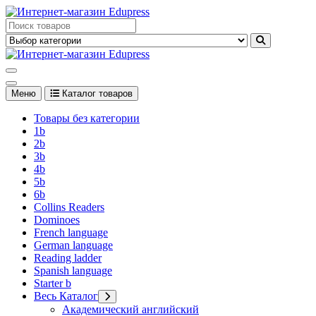
Перейти
к
Edupress Uzbekistan, Edupress Узбекистан, книги, учебники на
содержимому
английском языке
Edupress Uzbekistan, Edupress Узбекистан, книги, учебники на
английском языке
Меню
Каталог товаров
Товары без категории
1b
2b
3b
4b
5b
6b
Collins Readers
Dominoes
French language
German language
Reading ladder
Spanish language
Starter b
Весь Каталог
Академический английский