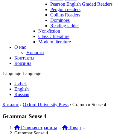
Pearson English Graded Readers
Penguin readers
Collins Readers
Dominoes
Reading ladder
Non-fiction
Classic literature
Modern literature
О нас
Новости
Контакты
Корзина
Language
Language
Uzbek
English
Russian
Каталог
›
Oxford University Press
›
Grammar Sense 4
Grammar Sense 4
Главная страница
-
Товар
-
Grammar Sense 4