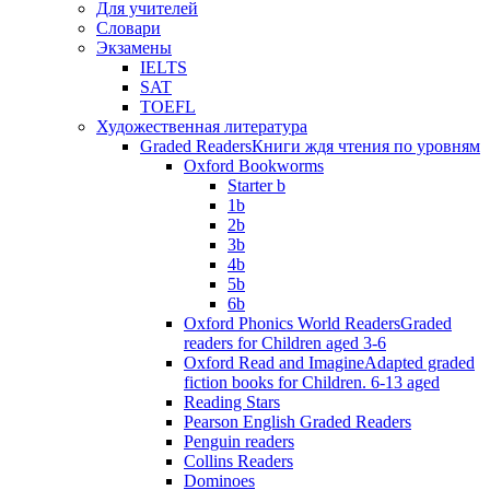
Для учителей
Словари
Экзамены
IELTS
SAT
TOEFL
Художественная литература
Graded Readers
Книги ждя чтения по уровням
Oxford Bookworms
Starter b
1b
2b
3b
4b
5b
6b
Oxford Phonics World Readers
Graded
readers for Children aged 3-6
Oxford Read and Imagine
Adapted graded
fiction books for Children. 6-13 aged
Reading Stars
Pearson English Graded Readers
Penguin readers
Collins Readers
Dominoes