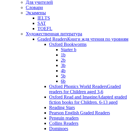
Для учителей
Словари
Экзамены
IELTS
SAT
TOEFL
Художественная литература
Graded Readers
Книги ждя чтения по уровням
Oxford Bookworms
Starter b
1b
2b
3b
4b
5b
6b
Oxford Phonics World Readers
Graded
readers for Children aged 3-6
Oxford Read and Imagine
Adapted graded
fiction books for Children. 6-13 aged
Reading Stars
Pearson English Graded Readers
Penguin readers
Collins Readers
Dominoes