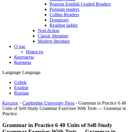
Pearson English Graded Readers
Penguin readers
Collins Readers
Dominoes
Reading ladder
Non-fiction
Classic literature
Modern literature
О нас
Новости
Контакты
Корзина
Language
Language
Uzbek
English
Russian
Каталог
›
Cambridge University Press
›
Grammar in Practice 6 40
Units of Self-Study Grammar Exercises With Tests — Grammar in
Practice
Grammar in Practice 6 40 Units of Self-Study
Grammar Exercises With Tests — Grammar in