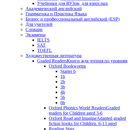
Учебники для ВУЗов, для взрослых
Академический английский
Грамматика и Практика Языка
Бизнес и профессиональный английский (ESP)
Для учителей
Словари
Экзамены
IELTS
SAT
TOEFL
Художественная литература
Graded Readers
Книги ждя чтения по уровням
Oxford Bookworms
Starter b
1b
2b
3b
4b
5b
6b
Oxford Phonics World Readers
Graded
readers for Children aged 3-6
Oxford Read and Imagine
Adapted graded
fiction books for Children. 6-13 aged
Reading Stars