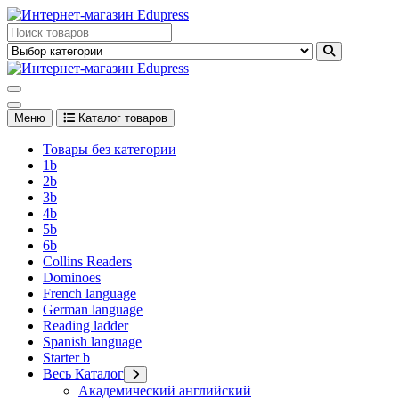
Перейти
к
Edupress Uzbekistan, Edupress Узбекистан, книги, учебники на
содержимому
английском языке
Edupress Uzbekistan, Edupress Узбекистан, книги, учебники на
английском языке
Меню
Каталог товаров
Товары без категории
1b
2b
3b
4b
5b
6b
Collins Readers
Dominoes
French language
German language
Reading ladder
Spanish language
Starter b
Весь Каталог
Академический английский