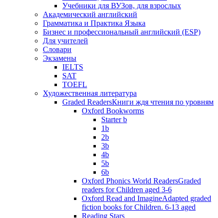
Учебники для ВУЗов, для взрослых
Академический английский
Грамматика и Практика Языка
Бизнес и профессиональный английский (ESP)
Для учителей
Словари
Экзамены
IELTS
SAT
TOEFL
Художественная литература
Graded Readers
Книги ждя чтения по уровням
Oxford Bookworms
Starter b
1b
2b
3b
4b
5b
6b
Oxford Phonics World Readers
Graded
readers for Children aged 3-6
Oxford Read and Imagine
Adapted graded
fiction books for Children. 6-13 aged
Reading Stars