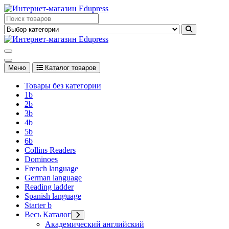
Перейти
к
Edupress Uzbekistan, Edupress Узбекистан, книги, учебники на
содержимому
английском языке
Edupress Uzbekistan, Edupress Узбекистан, книги, учебники на
английском языке
Меню
Каталог товаров
Товары без категории
1b
2b
3b
4b
5b
6b
Collins Readers
Dominoes
French language
German language
Reading ladder
Spanish language
Starter b
Весь Каталог
Академический английский