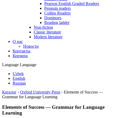
Pearson English Graded Readers
Penguin readers
Collins Readers
Dominoes
Reading ladder
Non-fiction
Classic literature
Modern literature
О нас
Новости
Контакты
Корзина
Language
Language
Uzbek
English
Russian
Каталог
›
Oxford University Press
›
Elements of Success —
Grammar for Language Learning
Elements of Success — Grammar for Language
Learning