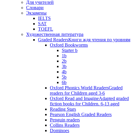
Для учителей
Словари
Экзамены
IELTS
SAT
TOEFL
Художественная литература
Graded Readers
Книги ждя чтения по уровням
Oxford Bookworms
Starter b
1b
2b
3b
4b
5b
6b
Oxford Phonics World Readers
Graded
readers for Children aged 3-6
Oxford Read and Imagine
Adapted graded
fiction books for Children. 6-13 aged
Reading Stars
Pearson English Graded Readers
Penguin readers
Collins Readers
Dominoes