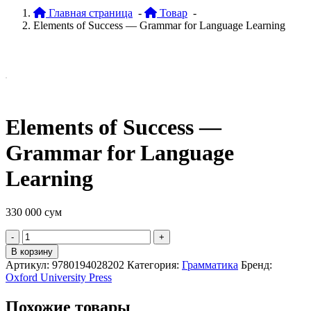
Главная страница
-
Товар
-
Elements of Success — Grammar for Language Learning
Elements of Success —
Grammar for Language
Learning
330 000
сум
Quantity
В корзину
Артикул:
9780194028202
Категория:
Грамматика
Бренд:
Oxford University Press
Похожие товары