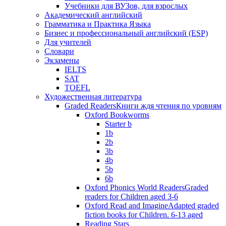
Учебники для ВУЗов, для взрослых
Академический английский
Грамматика и Практика Языка
Бизнес и профессиональный английский (ESP)
Для учителей
Словари
Экзамены
IELTS
SAT
TOEFL
Художественная литература
Graded Readers
Книги ждя чтения по уровням
Oxford Bookworms
Starter b
1b
2b
3b
4b
5b
6b
Oxford Phonics World Readers
Graded
readers for Children aged 3-6
Oxford Read and Imagine
Adapted graded
fiction books for Children. 6-13 aged
Reading Stars