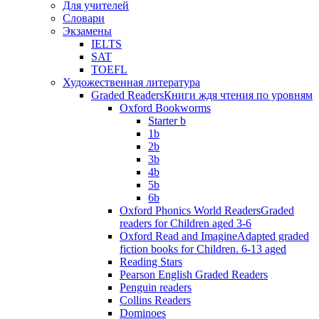
Для учителей
Словари
Экзамены
IELTS
SAT
TOEFL
Художественная литература
Graded Readers
Книги ждя чтения по уровням
Oxford Bookworms
Starter b
1b
2b
3b
4b
5b
6b
Oxford Phonics World Readers
Graded
readers for Children aged 3-6
Oxford Read and Imagine
Adapted graded
fiction books for Children. 6-13 aged
Reading Stars
Pearson English Graded Readers
Penguin readers
Collins Readers
Dominoes