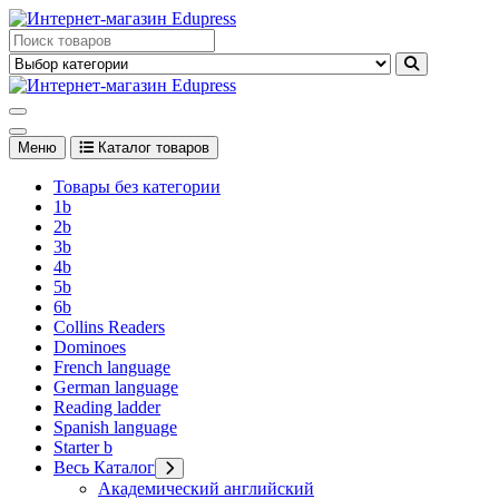
Перейти
к
Edupress Uzbekistan, Edupress Узбекистан, книги, учебники на
содержимому
английском языке
Edupress Uzbekistan, Edupress Узбекистан, книги, учебники на
английском языке
Меню
Каталог товаров
Товары без категории
1b
2b
3b
4b
5b
6b
Collins Readers
Dominoes
French language
German language
Reading ladder
Spanish language
Starter b
Весь Каталог
Академический английский