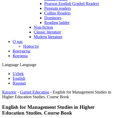
Pearson English Graded Readers
Penguin readers
Collins Readers
Dominoes
Reading ladder
Non-fiction
Classic literature
Modern literature
О нас
Новости
Контакты
Корзина
Language
Language
Uzbek
English
Russian
Каталог
›
Garnet Education
›
English for Management Studies in
Higher Education Studies. Course Book
English for Management Studies in Higher
Education Studies. Course Book