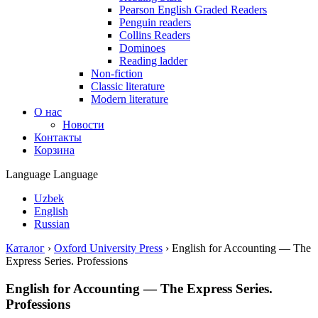
Pearson English Graded Readers
Penguin readers
Collins Readers
Dominoes
Reading ladder
Non-fiction
Classic literature
Modern literature
О нас
Новости
Контакты
Корзина
Language
Language
Uzbek
English
Russian
Каталог
›
Oxford University Press
›
English for Accounting — The
Express Series. Professions
English for Accounting — The Express Series.
Professions