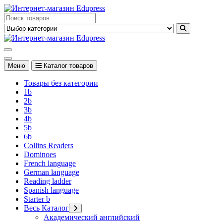
Перейти
к
Edupress Uzbekistan, Edupress Узбекистан, книги, учебники на
содержимому
английском языке
Edupress Uzbekistan, Edupress Узбекистан, книги, учебники на
английском языке
Меню
Каталог товаров
Товары без категории
1b
2b
3b
4b
5b
6b
Collins Readers
Dominoes
French language
German language
Reading ladder
Spanish language
Starter b
Весь Каталог
Академический английский