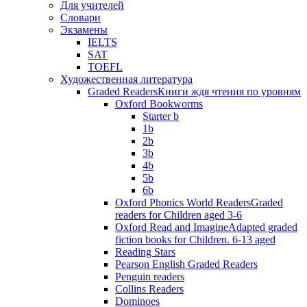
Для учителей
Словари
Экзамены
IELTS
SAT
TOEFL
Художественная литература
Graded Readers
Книги ждя чтения по уровням
Oxford Bookworms
Starter b
1b
2b
3b
4b
5b
6b
Oxford Phonics World Readers
Graded
readers for Children aged 3-6
Oxford Read and Imagine
Adapted graded
fiction books for Children. 6-13 aged
Reading Stars
Pearson English Graded Readers
Penguin readers
Collins Readers
Dominoes