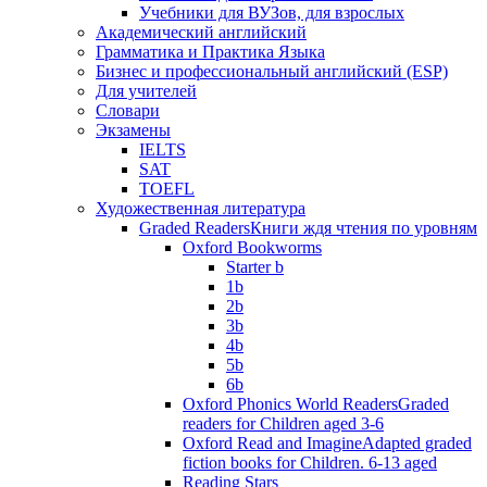
Учебники для ВУЗов, для взрослых
Академический английский
Грамматика и Практика Языка
Бизнес и профессиональный английский (ESP)
Для учителей
Словари
Экзамены
IELTS
SAT
TOEFL
Художественная литература
Graded Readers
Книги ждя чтения по уровням
Oxford Bookworms
Starter b
1b
2b
3b
4b
5b
6b
Oxford Phonics World Readers
Graded
readers for Children aged 3-6
Oxford Read and Imagine
Adapted graded
fiction books for Children. 6-13 aged
Reading Stars