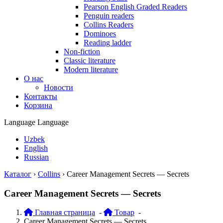
Pearson English Graded Readers
Penguin readers
Collins Readers
Dominoes
Reading ladder
Non-fiction
Classic literature
Modern literature
О нас
Новости
Контакты
Корзина
Language
Language
Uzbek
English
Russian
Каталог
›
Collins
›
Career Management Secrets — Secrets
Career Management Secrets — Secrets
Главная страница
-
Товар
-
Career Management Secrets — Secrets