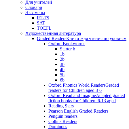
Для учителей
Словари
Экзамены
IELTS
SAT
TOEFL
Художественная литература
Graded Readers
Книги ждя чтения по уровням
Oxford Bookworms
Starter b
1b
2b
3b
4b
5b
6b
Oxford Phonics World Readers
Graded
readers for Children aged 3-6
Oxford Read and Imagine
Adapted graded
fiction books for Children. 6-13 aged
Reading Stars
Pearson English Graded Readers
Penguin readers
Collins Readers
Dominoes