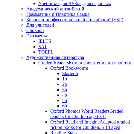
Учебники для ВУЗов, для взрослых
Академический английский
Грамматика и Практика Языка
Бизнес и профессиональный английский (ESP)
Для учителей
Словари
Экзамены
IELTS
SAT
TOEFL
Художественная литература
Graded Readers
Книги ждя чтения по уровням
Oxford Bookworms
Starter b
1b
2b
3b
4b
5b
6b
Oxford Phonics World Readers
Graded
readers for Children aged 3-6
Oxford Read and Imagine
Adapted graded
fiction books for Children. 6-13 aged
Reading Stars