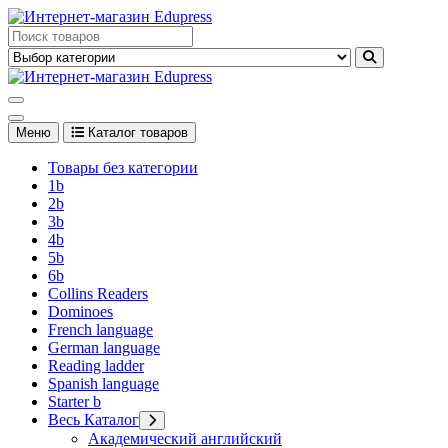
Перейти
к
Edupress Uzbekistan, Edupress Узбекистан, книги, учебники на
содержимому
английском языке
Edupress Uzbekistan, Edupress Узбекистан, книги, учебники на
английском языке
Меню
Каталог товаров
Товары без категории
1b
2b
3b
4b
5b
6b
Collins Readers
Dominoes
French language
German language
Reading ladder
Spanish language
Starter b
Весь Каталог
Академический английский