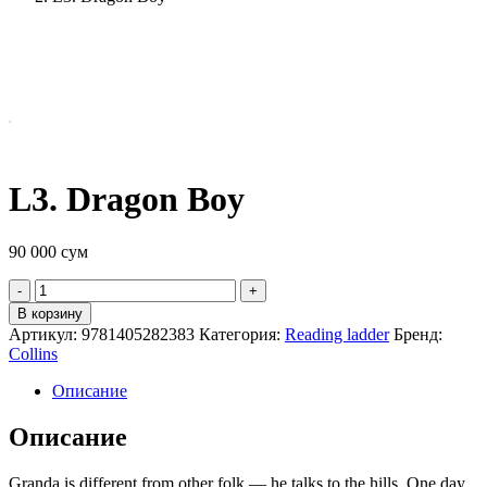
L3. Dragon Boy
90 000
сум
Quantity
В корзину
Артикул:
9781405282383
Категория:
Reading ladder
Бренд:
Collins
Описание
Описание
Granda is different from other folk — he talks to the hills. One day,