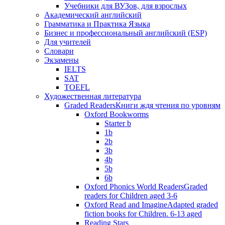
Учебники для ВУЗов, для взрослых
Академический английский
Грамматика и Практика Языка
Бизнес и профессиональный английский (ESP)
Для учителей
Словари
Экзамены
IELTS
SAT
TOEFL
Художественная литература
Graded Readers
Книги ждя чтения по уровням
Oxford Bookworms
Starter b
1b
2b
3b
4b
5b
6b
Oxford Phonics World Readers
Graded
readers for Children aged 3-6
Oxford Read and Imagine
Adapted graded
fiction books for Children. 6-13 aged
Reading Stars