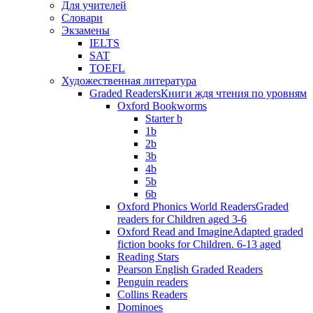
Для учителей
Словари
Экзамены
IELTS
SAT
TOEFL
Художественная литература
Graded Readers
Книги ждя чтения по уровням
Oxford Bookworms
Starter b
1b
2b
3b
4b
5b
6b
Oxford Phonics World Readers
Graded
readers for Children aged 3-6
Oxford Read and Imagine
Adapted graded
fiction books for Children. 6-13 aged
Reading Stars
Pearson English Graded Readers
Penguin readers
Collins Readers
Dominoes