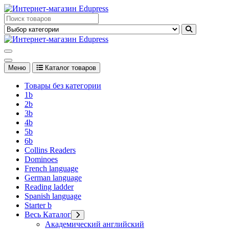
Перейти
к
Edupress Uzbekistan, Edupress Узбекистан, книги, учебники на
содержимому
английском языке
Edupress Uzbekistan, Edupress Узбекистан, книги, учебники на
английском языке
Меню
Каталог товаров
Товары без категории
1b
2b
3b
4b
5b
6b
Collins Readers
Dominoes
French language
German language
Reading ladder
Spanish language
Starter b
Весь Каталог
Академический английский