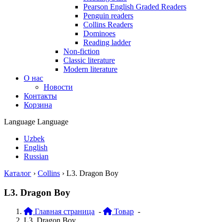
Pearson English Graded Readers
Penguin readers
Collins Readers
Dominoes
Reading ladder
Non-fiction
Classic literature
Modern literature
О нас
Новости
Контакты
Корзина
Language
Language
Uzbek
English
Russian
Каталог
›
Collins
›
L3. Dragon Boy
L3. Dragon Boy
Главная страница
-
Товар
-
L3. Dragon Boy