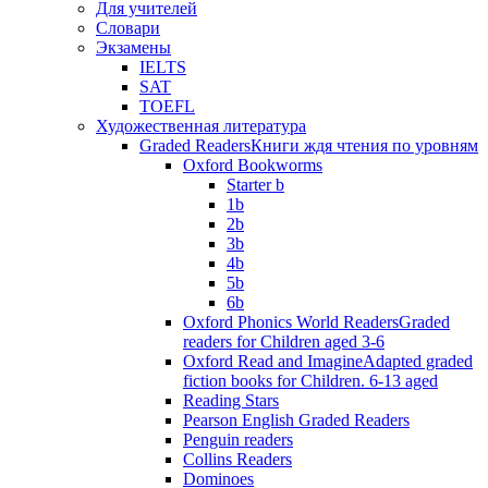
Для учителей
Словари
Экзамены
IELTS
SAT
TOEFL
Художественная литература
Graded Readers
Книги ждя чтения по уровням
Oxford Bookworms
Starter b
1b
2b
3b
4b
5b
6b
Oxford Phonics World Readers
Graded
readers for Children aged 3-6
Oxford Read and Imagine
Adapted graded
fiction books for Children. 6-13 aged
Reading Stars
Pearson English Graded Readers
Penguin readers
Collins Readers
Dominoes