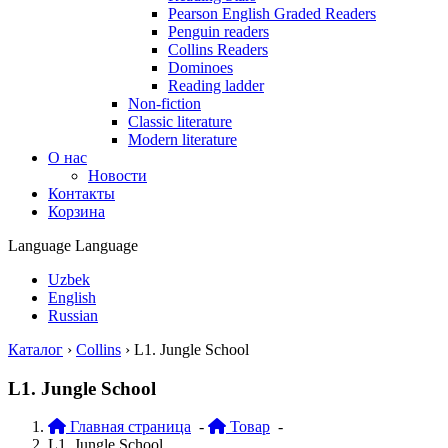
Pearson English Graded Readers
Penguin readers
Collins Readers
Dominoes
Reading ladder
Non-fiction
Classic literature
Modern literature
О нас
Новости
Контакты
Корзина
Language
Language
Uzbek
English
Russian
Каталог
›
Collins
›
L1. Jungle School
L1. Jungle School
Главная страница
-
Товар
-
L1. Jungle School