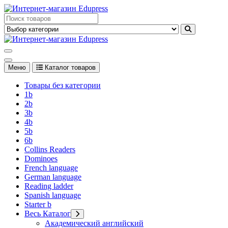
Перейти
к
Edupress Uzbekistan, Edupress Узбекистан, книги, учебники на
содержимому
английском языке
Edupress Uzbekistan, Edupress Узбекистан, книги, учебники на
английском языке
Меню
Каталог товаров
Товары без категории
1b
2b
3b
4b
5b
6b
Collins Readers
Dominoes
French language
German language
Reading ladder
Spanish language
Starter b
Весь Каталог
Академический английский