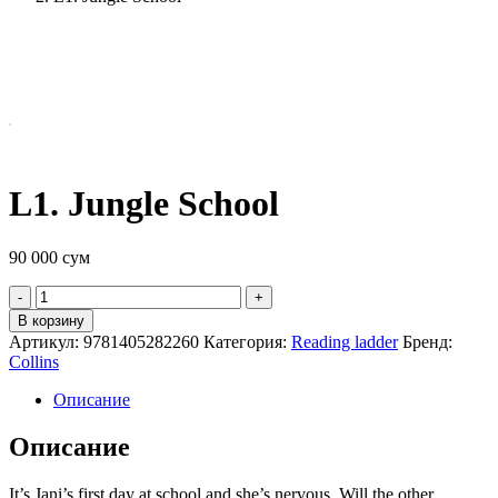
L1. Jungle School
90 000
сум
Quantity
В корзину
Артикул:
9781405282260
Категория:
Reading ladder
Бренд:
Collins
Описание
Описание
It’s Jani’s first day at school and she’s nervous. Will the other