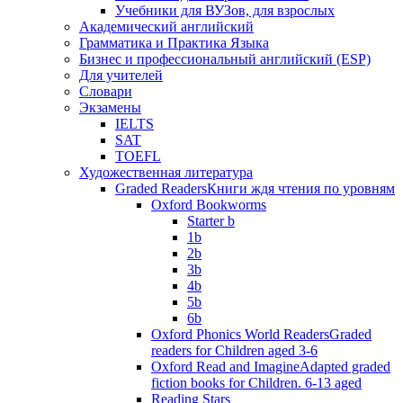
Учебники для ВУЗов, для взрослых
Академический английский
Грамматика и Практика Языка
Бизнес и профессиональный английский (ESP)
Для учителей
Словари
Экзамены
IELTS
SAT
TOEFL
Художественная литература
Graded Readers
Книги ждя чтения по уровням
Oxford Bookworms
Starter b
1b
2b
3b
4b
5b
6b
Oxford Phonics World Readers
Graded
readers for Children aged 3-6
Oxford Read and Imagine
Adapted graded
fiction books for Children. 6-13 aged
Reading Stars