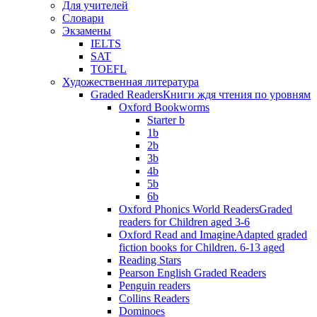
Для учителей
Словари
Экзамены
IELTS
SAT
TOEFL
Художественная литература
Graded Readers
Книги ждя чтения по уровням
Oxford Bookworms
Starter b
1b
2b
3b
4b
5b
6b
Oxford Phonics World Readers
Graded
readers for Children aged 3-6
Oxford Read and Imagine
Adapted graded
fiction books for Children. 6-13 aged
Reading Stars
Pearson English Graded Readers
Penguin readers
Collins Readers
Dominoes