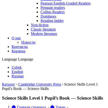
Pearson English Graded Readers
Penguin readers
Collins Readers
Dominoes
Reading ladder
Non-fiction
Classic literature
Modern literature
О нас
Новости
Контакты
Корзина
Language
Language
Uzbek
English
Russian
Каталог
›
Cambridge University Press
›
Science Skills Level 1
Pupil’s Book — Science Skills
Science Skills Level 1 Pupil’s Book — Science Skills
Главная страница
-
Товар
-