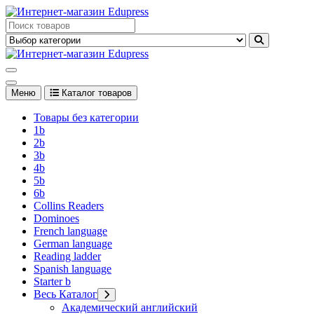
Перейти
к
Edupress Uzbekistan, Edupress Узбекистан, книги, учебники на
содержимому
английском языке
Edupress Uzbekistan, Edupress Узбекистан, книги, учебники на
английском языке
Меню
Каталог товаров
Товары без категории
1b
2b
3b
4b
5b
6b
Collins Readers
Dominoes
French language
German language
Reading ladder
Spanish language
Starter b
Весь Каталог
Академический английский