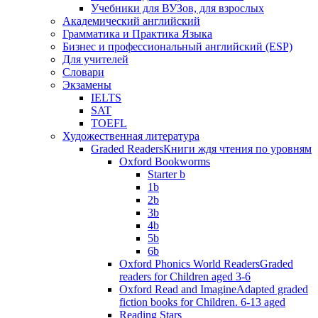
Учебники для ВУЗов, для взрослых
Академический английский
Грамматика и Практика Языка
Бизнес и профессиональный английский (ESP)
Для учителей
Словари
Экзамены
IELTS
SAT
TOEFL
Художественная литература
Graded Readers
Книги ждя чтения по уровням
Oxford Bookworms
Starter b
1b
2b
3b
4b
5b
6b
Oxford Phonics World Readers
Graded
readers for Children aged 3-6
Oxford Read and Imagine
Adapted graded
fiction books for Children. 6-13 aged
Reading Stars