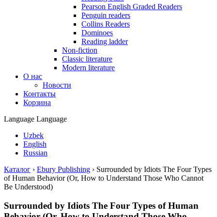
Pearson English Graded Readers
Penguin readers
Collins Readers
Dominoes
Reading ladder
Non-fiction
Classic literature
Modern literature
О нас
Новости
Контакты
Корзина
Language
Language
Uzbek
English
Russian
Каталог
›
Ebury Publishing
›
Surrounded by Idiots The Four Types
of Human Behavior (Or, How to Understand Those Who Cannot
Be Understood)
Surrounded by Idiots The Four Types of Human
Behavior (Or, How to Understand Those Who