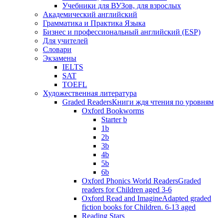
Учебники для ВУЗов, для взрослых
Академический английский
Грамматика и Практика Языка
Бизнес и профессиональный английский (ESP)
Для учителей
Словари
Экзамены
IELTS
SAT
TOEFL
Художественная литература
Graded Readers
Книги ждя чтения по уровням
Oxford Bookworms
Starter b
1b
2b
3b
4b
5b
6b
Oxford Phonics World Readers
Graded
readers for Children aged 3-6
Oxford Read and Imagine
Adapted graded
fiction books for Children. 6-13 aged
Reading Stars