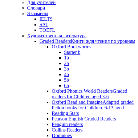
Для учителей
Словари
Экзамены
IELTS
SAT
TOEFL
Художественная литература
Graded Readers
Книги ждя чтения по уровням
Oxford Bookworms
Starter b
1b
2b
3b
4b
5b
6b
Oxford Phonics World Readers
Graded
readers for Children aged 3-6
Oxford Read and Imagine
Adapted graded
fiction books for Children. 6-13 aged
Reading Stars
Pearson English Graded Readers
Penguin readers
Collins Readers
Dominoes