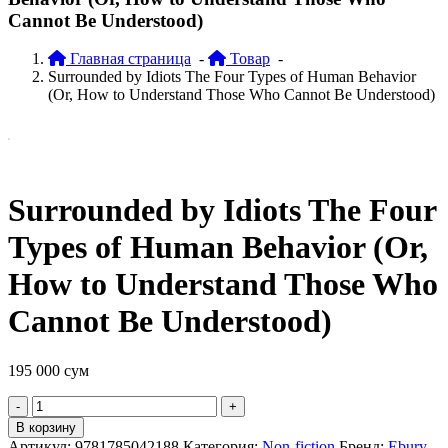
Cannot Be Understood)
Главная страница
-
Товар
-
Surrounded by Idiots The Four Types of Human Behavior
(Or, How to Understand Those Who Cannot Be Understood)
Surrounded by Idiots The Four
Types of Human Behavior (Or,
How to Understand Those Who
Cannot Be Understood)
195 000
сум
Quantity
В корзину
Артикул:
9781785042188
Категория:
Non-fiction
Бренд:
Ebury