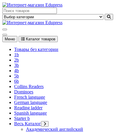
Перейти
к
Edupress Uzbekistan, Edupress Узбекистан, книги, учебники на
содержимому
английском языке
Edupress Uzbekistan, Edupress Узбекистан, книги, учебники на
английском языке
Меню
Каталог товаров
Товары без категории
1b
2b
3b
4b
5b
6b
Collins Readers
Dominoes
French language
German language
Reading ladder
Spanish language
Starter b
Весь Каталог
Академический английский