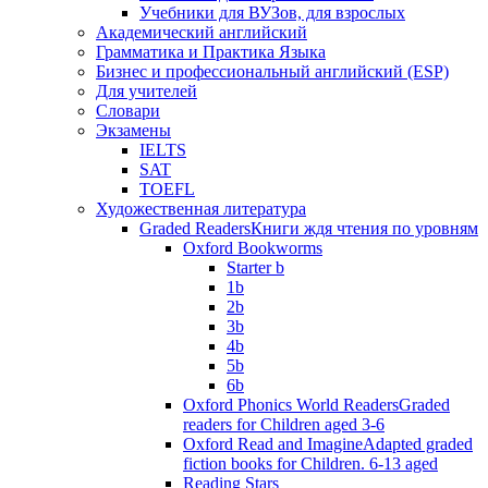
Учебники для ВУЗов, для взрослых
Академический английский
Грамматика и Практика Языка
Бизнес и профессиональный английский (ESP)
Для учителей
Словари
Экзамены
IELTS
SAT
TOEFL
Художественная литература
Graded Readers
Книги ждя чтения по уровням
Oxford Bookworms
Starter b
1b
2b
3b
4b
5b
6b
Oxford Phonics World Readers
Graded
readers for Children aged 3-6
Oxford Read and Imagine
Adapted graded
fiction books for Children. 6-13 aged
Reading Stars