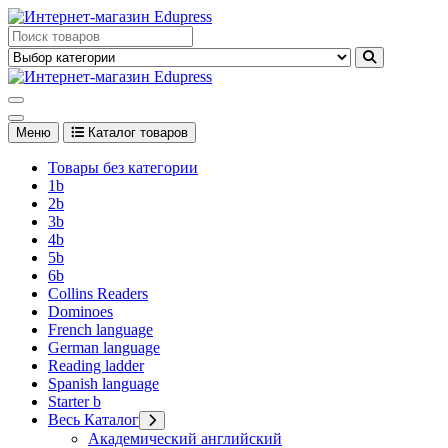
Перейти
к
Edupress Uzbekistan, Edupress Узбекистан, книги, учебники на
содержимому
английском языке
Edupress Uzbekistan, Edupress Узбекистан, книги, учебники на
английском языке
Меню
Каталог товаров
Товары без категории
1b
2b
3b
4b
5b
6b
Collins Readers
Dominoes
French language
German language
Reading ladder
Spanish language
Starter b
Весь Каталог
Академический английский