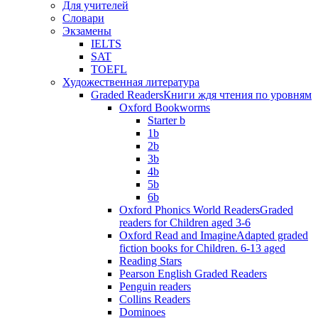
Для учителей
Словари
Экзамены
IELTS
SAT
TOEFL
Художественная литература
Graded Readers
Книги ждя чтения по уровням
Oxford Bookworms
Starter b
1b
2b
3b
4b
5b
6b
Oxford Phonics World Readers
Graded
readers for Children aged 3-6
Oxford Read and Imagine
Adapted graded
fiction books for Children. 6-13 aged
Reading Stars
Pearson English Graded Readers
Penguin readers
Collins Readers
Dominoes