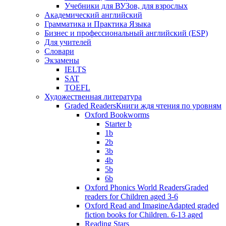
Учебники для ВУЗов, для взрослых
Академический английский
Грамматика и Практика Языка
Бизнес и профессиональный английский (ESP)
Для учителей
Словари
Экзамены
IELTS
SAT
TOEFL
Художественная литература
Graded Readers
Книги ждя чтения по уровням
Oxford Bookworms
Starter b
1b
2b
3b
4b
5b
6b
Oxford Phonics World Readers
Graded
readers for Children aged 3-6
Oxford Read and Imagine
Adapted graded
fiction books for Children. 6-13 aged
Reading Stars