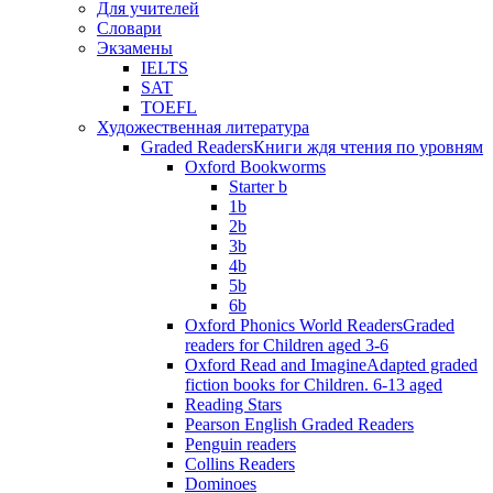
Для учителей
Словари
Экзамены
IELTS
SAT
TOEFL
Художественная литература
Graded Readers
Книги ждя чтения по уровням
Oxford Bookworms
Starter b
1b
2b
3b
4b
5b
6b
Oxford Phonics World Readers
Graded
readers for Children aged 3-6
Oxford Read and Imagine
Adapted graded
fiction books for Children. 6-13 aged
Reading Stars
Pearson English Graded Readers
Penguin readers
Collins Readers
Dominoes