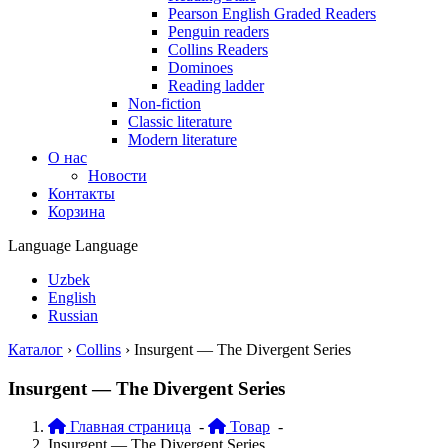
Pearson English Graded Readers
Penguin readers
Collins Readers
Dominoes
Reading ladder
Non-fiction
Classic literature
Modern literature
О нас
Новости
Контакты
Корзина
Language
Language
Uzbek
English
Russian
Каталог
›
Collins
›
Insurgent — The Divergent Series
Insurgent — The Divergent Series
Главная страница
-
Товар
-
Insurgent — The Divergent Series