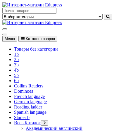
Перейти
к
Edupress Uzbekistan, Edupress Узбекистан, книги, учебники на
содержимому
английском языке
Edupress Uzbekistan, Edupress Узбекистан, книги, учебники на
английском языке
Меню
Каталог товаров
Товары без категории
1b
2b
3b
4b
5b
6b
Collins Readers
Dominoes
French language
German language
Reading ladder
Spanish language
Starter b
Весь Каталог
Академический английский