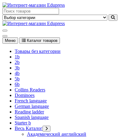
Перейти
к
Edupress Uzbekistan, Edupress Узбекистан, книги, учебники на
содержимому
английском языке
Edupress Uzbekistan, Edupress Узбекистан, книги, учебники на
английском языке
Меню
Каталог товаров
Товары без категории
1b
2b
3b
4b
5b
6b
Collins Readers
Dominoes
French language
German language
Reading ladder
Spanish language
Starter b
Весь Каталог
Академический английский