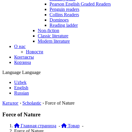
Pearson English Graded Readers
Penguin readers
Collins Readers
Dominoes
Reading ladder
Non-fiction
Classic literature
Modern literature
О нас
Новости
Контакты
Корзина
Language
Language
Uzbek
English
Russian
Каталог
›
Scholastic
›
Force of Nature
Force of Nature
Главная страница
-
Товар
-
Force of Nature