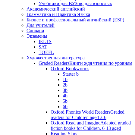
Учебники для ВУЗов, для взрослых
Академический английский
Грамматика и Практика Языка
Бизнес и профессиональный английский (ESP)
Для учителей
Словари
Экзамены
IELTS
SAT
TOEFL
Художественная литература
Graded Readers
Книги ждя чтения по уровням
Oxford Bookworms
Starter b
1b
2b
3b
4b
5b
6b
Oxford Phonics World Readers
Graded
readers for Children aged 3-6
Oxford Read and Imagine
Adapted graded
fiction books for Children. 6-13 aged
Reading Stars