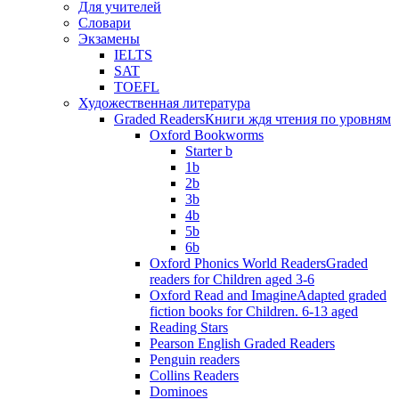
Для учителей
Словари
Экзамены
IELTS
SAT
TOEFL
Художественная литература
Graded Readers
Книги ждя чтения по уровням
Oxford Bookworms
Starter b
1b
2b
3b
4b
5b
6b
Oxford Phonics World Readers
Graded
readers for Children aged 3-6
Oxford Read and Imagine
Adapted graded
fiction books for Children. 6-13 aged
Reading Stars
Pearson English Graded Readers
Penguin readers
Collins Readers
Dominoes