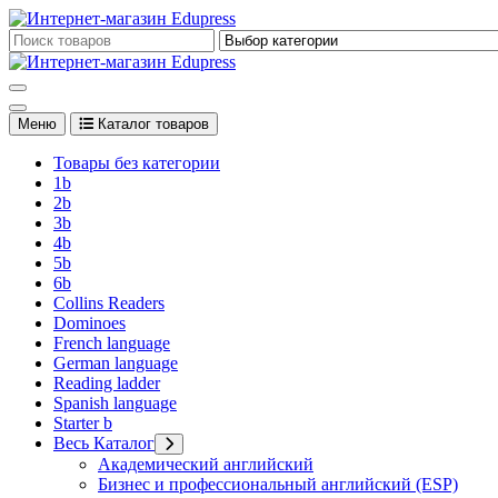
Перейти
к
Edupress Uzbekistan, Edupress Узбекистан, книги, учебники на 
содержимому
Edupress Uzbekistan, Edupress Узбекистан, книги, учебники на 
Меню
Каталог товаров
Товары без категории
1b
2b
3b
4b
5b
6b
Collins Readers
Dominoes
French language
German language
Reading ladder
Spanish language
Starter b
Весь Каталог
Академический английский
Бизнес и профессиональный английский (ESP)