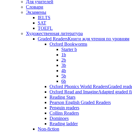
Для учителей
Словари
Экзамены
IELTS
SAT
TOEFL
Художественная литература
Graded Readers
Книги ждя чтения по уровням
Oxford Bookworms
Starter b
1b
2b
3b
4b
5b
6b
Oxford Phonics World Readers
Graded reade
Oxford Read and Imagine
Adapted graded fi
Reading Stars
Pearson English Graded Readers
Penguin readers
Collins Readers
Dominoes
Reading ladder
Non-fiction