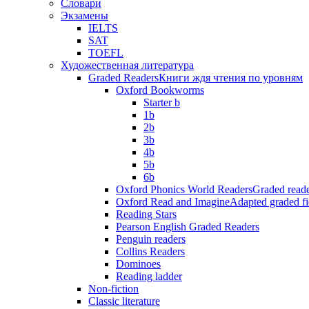
Словари
Экзамены
IELTS
SAT
TOEFL
Художественная литература
Graded Readers
Книги ждя чтения по уровням
Oxford Bookworms
Starter b
1b
2b
3b
4b
5b
6b
Oxford Phonics World Readers
Graded reade
Oxford Read and Imagine
Adapted graded fi
Reading Stars
Pearson English Graded Readers
Penguin readers
Collins Readers
Dominoes
Reading ladder
Non-fiction
Classic literature