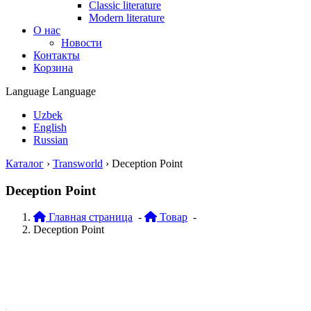
Classic literature
Modern literature
О нас
Новости
Контакты
Корзина
Language
Language
Uzbek
English
Russian
Каталог
›
Transworld
›
Deception Point
Deception Point
Главная страница
-
Товар
-
Deception Point