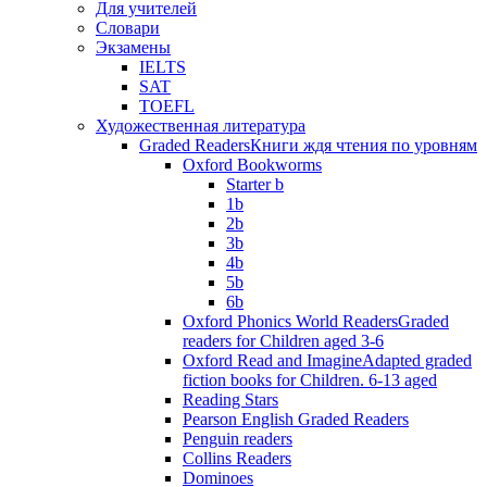
Для учителей
Словари
Экзамены
IELTS
SAT
TOEFL
Художественная литература
Graded Readers
Книги ждя чтения по уровням
Oxford Bookworms
Starter b
1b
2b
3b
4b
5b
6b
Oxford Phonics World Readers
Graded
readers for Children aged 3-6
Oxford Read and Imagine
Adapted graded
fiction books for Children. 6-13 aged
Reading Stars
Pearson English Graded Readers
Penguin readers
Collins Readers
Dominoes