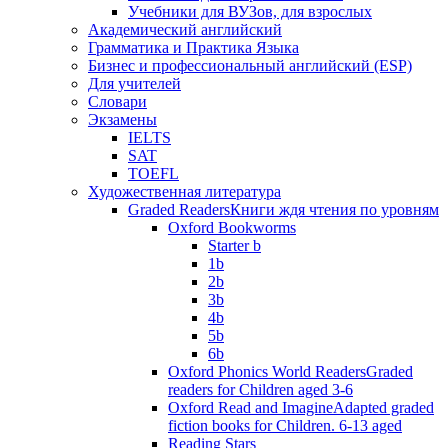
Учебники для ВУЗов, для взрослых
Академический английский
Грамматика и Практика Языка
Бизнес и профессиональный английский (ESP)
Для учителей
Словари
Экзамены
IELTS
SAT
TOEFL
Художественная литература
Graded Readers
Книги ждя чтения по уровням
Oxford Bookworms
Starter b
1b
2b
3b
4b
5b
6b
Oxford Phonics World Readers
Graded
readers for Children aged 3-6
Oxford Read and Imagine
Adapted graded
fiction books for Children. 6-13 aged
Reading Stars