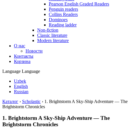
Pearson English Graded Readers
Penguin readers
Collins Readers
Dominoes
Reading ladder
Non-fiction
Classic literature
Modern literature
О нас
Новости
Контакты
Корзина
Language
Language
Uzbek
English
Russian
Каталог
›
Scholastic
›
1. Brightstorm A Sky-Ship Adventure — The
Brightstorm Chronicles
1. Brightstorm A Sky-Ship Adventure — The
Brightstorm Chronicles