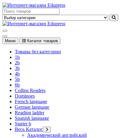
Перейти
к
Edupress Uzbekistan, Edupress Узбекистан, книги, учебники на
содержимому
английском языке
Edupress Uzbekistan, Edupress Узбекистан, книги, учебники на
английском языке
Меню
Каталог товаров
Товары без категории
1b
2b
3b
4b
5b
6b
Collins Readers
Dominoes
French language
German language
Reading ladder
Spanish language
Starter b
Весь Каталог
Академический английский