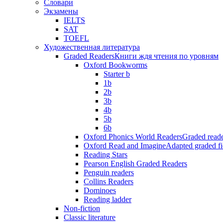
Словари
Экзамены
IELTS
SAT
TOEFL
Художественная литература
Graded Readers
Книги ждя чтения по уровням
Oxford Bookworms
Starter b
1b
2b
3b
4b
5b
6b
Oxford Phonics World Readers
Graded reade
Oxford Read and Imagine
Adapted graded fi
Reading Stars
Pearson English Graded Readers
Penguin readers
Collins Readers
Dominoes
Reading ladder
Non-fiction
Classic literature