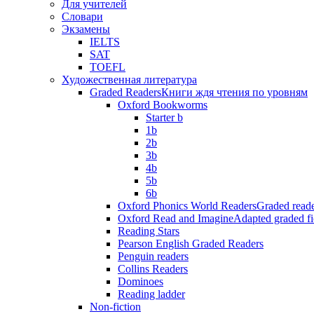
Для учителей
Словари
Экзамены
IELTS
SAT
TOEFL
Художественная литература
Graded Readers
Книги ждя чтения по уровням
Oxford Bookworms
Starter b
1b
2b
3b
4b
5b
6b
Oxford Phonics World Readers
Graded reade
Oxford Read and Imagine
Adapted graded fi
Reading Stars
Pearson English Graded Readers
Penguin readers
Collins Readers
Dominoes
Reading ladder
Non-fiction