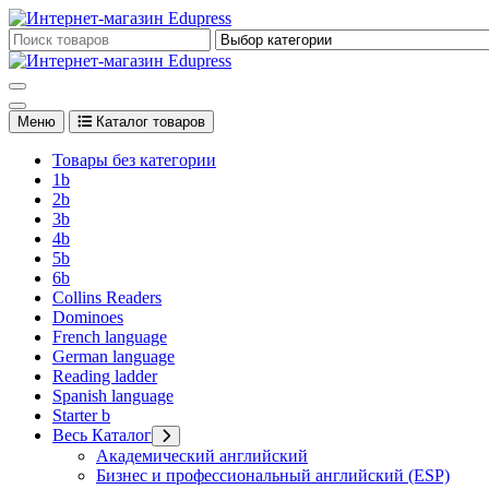
Перейти
к
Edupress Uzbekistan, Edupress Узбекистан, книги, учебники на 
содержимому
Edupress Uzbekistan, Edupress Узбекистан, книги, учебники на 
Меню
Каталог товаров
Товары без категории
1b
2b
3b
4b
5b
6b
Collins Readers
Dominoes
French language
German language
Reading ladder
Spanish language
Starter b
Весь Каталог
Академический английский
Бизнес и профессиональный английский (ESP)