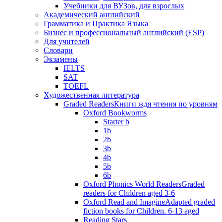
Учебники для ВУЗов, для взрослых
Академический английский
Грамматика и Практика Языка
Бизнес и профессиональный английский (ESP)
Для учителей
Словари
Экзамены
IELTS
SAT
TOEFL
Художественная литература
Graded Readers
Книги ждя чтения по уровням
Oxford Bookworms
Starter b
1b
2b
3b
4b
5b
6b
Oxford Phonics World Readers
Graded
readers for Children aged 3-6
Oxford Read and Imagine
Adapted graded
fiction books for Children. 6-13 aged
Reading Stars