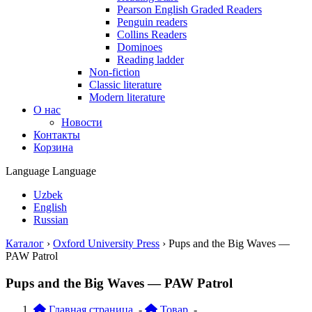
Pearson English Graded Readers
Penguin readers
Collins Readers
Dominoes
Reading ladder
Non-fiction
Classic literature
Modern literature
О нас
Новости
Контакты
Корзина
Language
Language
Uzbek
English
Russian
Каталог
›
Oxford University Press
›
Pups and the Big Waves —
PAW Patrol
Pups and the Big Waves — PAW Patrol
Главная страница
-
Товар
-