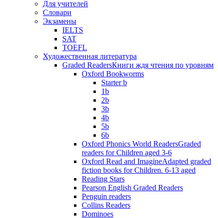
Для учителей
Словари
Экзамены
IELTS
SAT
TOEFL
Художественная литература
Graded Readers
Книги ждя чтения по уровням
Oxford Bookworms
Starter b
1b
2b
3b
4b
5b
6b
Oxford Phonics World Readers
Graded
readers for Children aged 3-6
Oxford Read and Imagine
Adapted graded
fiction books for Children. 6-13 aged
Reading Stars
Pearson English Graded Readers
Penguin readers
Collins Readers
Dominoes