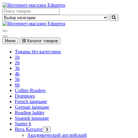
Перейти
к
Edupress Uzbekistan, Edupress Узбекистан, книги, учебники на
содержимому
английском языке
Edupress Uzbekistan, Edupress Узбекистан, книги, учебники на
английском языке
Меню
Каталог товаров
Товары без категории
1b
2b
3b
4b
5b
6b
Collins Readers
Dominoes
French language
German language
Reading ladder
Spanish language
Starter b
Весь Каталог
Академический английский