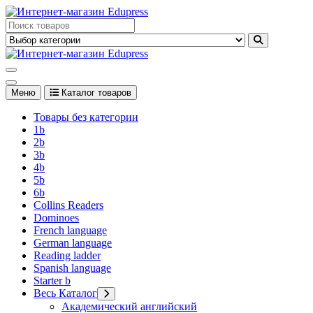
Перейти
к
Edupress Uzbekistan, Edupress Узбекистан, книги, учебники на
содержимому
английском языке
Edupress Uzbekistan, Edupress Узбекистан, книги, учебники на
английском языке
Меню
Каталог товаров
Товары без категории
1b
2b
3b
4b
5b
6b
Collins Readers
Dominoes
French language
German language
Reading ladder
Spanish language
Starter b
Весь Каталог
Академический английский