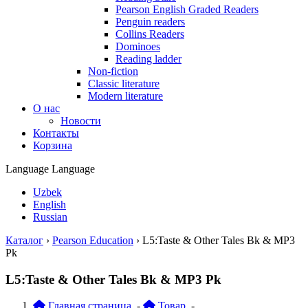
Pearson English Graded Readers
Penguin readers
Collins Readers
Dominoes
Reading ladder
Non-fiction
Classic literature
Modern literature
О нас
Новости
Контакты
Корзина
Language
Language
Uzbek
English
Russian
Каталог
›
Pearson Education
›
L5:Taste & Other Tales Bk & MP3
Pk
L5:Taste & Other Tales Bk & MP3 Pk
Главная страница
-
Товар
-