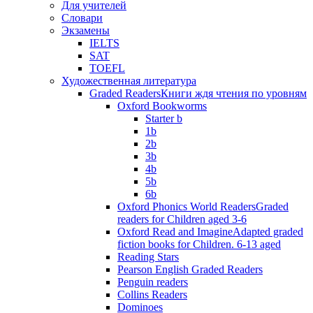
Для учителей
Словари
Экзамены
IELTS
SAT
TOEFL
Художественная литература
Graded Readers
Книги ждя чтения по уровням
Oxford Bookworms
Starter b
1b
2b
3b
4b
5b
6b
Oxford Phonics World Readers
Graded
readers for Children aged 3-6
Oxford Read and Imagine
Adapted graded
fiction books for Children. 6-13 aged
Reading Stars
Pearson English Graded Readers
Penguin readers
Collins Readers
Dominoes