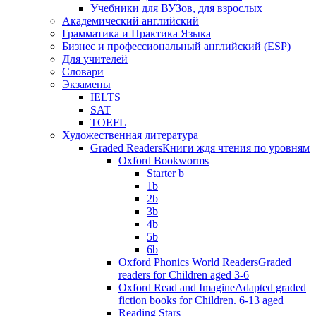
Учебники для ВУЗов, для взрослых
Академический английский
Грамматика и Практика Языка
Бизнес и профессиональный английский (ESP)
Для учителей
Словари
Экзамены
IELTS
SAT
TOEFL
Художественная литература
Graded Readers
Книги ждя чтения по уровням
Oxford Bookworms
Starter b
1b
2b
3b
4b
5b
6b
Oxford Phonics World Readers
Graded
readers for Children aged 3-6
Oxford Read and Imagine
Adapted graded
fiction books for Children. 6-13 aged
Reading Stars