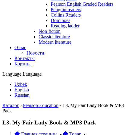
Pearson English Graded Readers
Penguin readers
Collins Readers
Dominoes
Reading ladder
Non-fiction
Classic literature
Modern literature
О нас
Новости
Контакты
Корзина
Language
Language
Uzbek
English
Russian
Каталог
›
Pearson Education
›
L3. My Fair Lady Book & MP3
Pack
L3. My Fair Lady Book & MP3 Pack
Главная страница
-
Товар
-