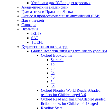
Учебники для ВУЗов, для взрослых
Академический английский
Грамматика и Практика Языка
Бизнес и профессиональный английский (ESP)
Для учителей
Словари
Экзамены
IELTS
SAT
TOEFL
Художественная литература
Graded Readers
Книги ждя чтения по уровням
Oxford Bookworms
Starter b
1b
2b
3b
4b
5b
6b
Oxford Phonics World Readers
Graded
readers for Children aged 3-6
Oxford Read and Imagine
Adapted graded
fiction books for Children. 6-13 aged
Reading Stars