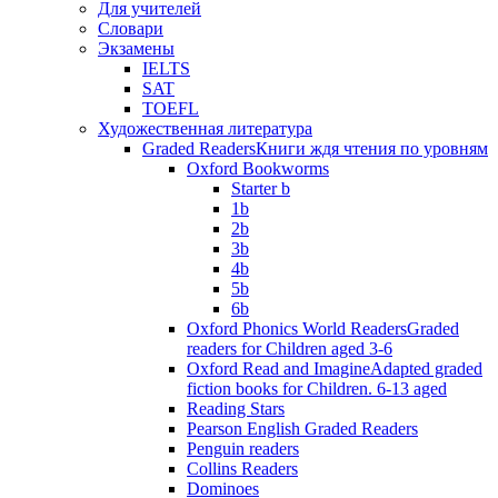
Для учителей
Словари
Экзамены
IELTS
SAT
TOEFL
Художественная литература
Graded Readers
Книги ждя чтения по уровням
Oxford Bookworms
Starter b
1b
2b
3b
4b
5b
6b
Oxford Phonics World Readers
Graded
readers for Children aged 3-6
Oxford Read and Imagine
Adapted graded
fiction books for Children. 6-13 aged
Reading Stars
Pearson English Graded Readers
Penguin readers
Collins Readers
Dominoes