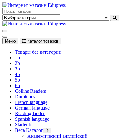
Перейти
к
Edupress Uzbekistan, Edupress Узбекистан, книги, учебники на
содержимому
английском языке
Edupress Uzbekistan, Edupress Узбекистан, книги, учебники на
английском языке
Меню
Каталог товаров
Товары без категории
1b
2b
3b
4b
5b
6b
Collins Readers
Dominoes
French language
German language
Reading ladder
Spanish language
Starter b
Весь Каталог
Академический английский