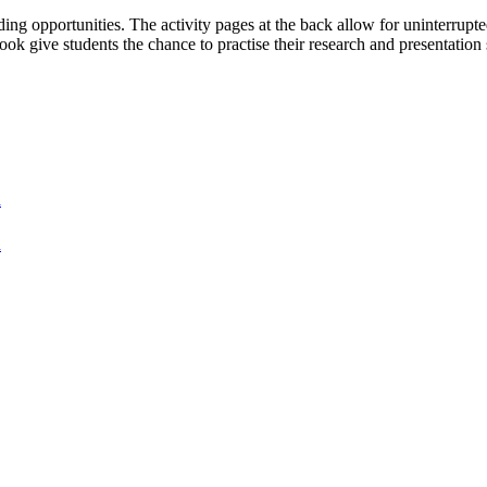
ding opportunities. The activity pages at the back allow for uninterrupt
book give students the chance to practise their research and presentation
k
k