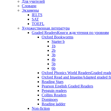
Для учителей
Словари
Экзамены
IELTS
SAT
TOEFL
Художественная литература
Graded Readers
Книги ждя чтения по уровням
Oxford Bookworms
Starter b
1b
2b
3b
4b
5b
6b
Oxford Phonics World Readers
Graded reade
Oxford Read and Imagine
Adapted graded fi
Reading Stars
Pearson English Graded Readers
Penguin readers
Collins Readers
Dominoes
Reading ladder
Non-fiction