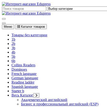
Перейти
к
Edupress Uzbekistan, Edupress Узбекистан, книги, учебники на 
содержимому
Edupress Uzbekistan, Edupress Узбекистан, книги, учебники на 
Меню
Каталог товаров
Товары без категории
1b
2b
3b
4b
5b
6b
Collins Readers
Dominoes
French language
German language
Reading ladder
Spanish language
Starter b
Весь Каталог
Академический английский
Бизнес и профессиональный английский (ESP)