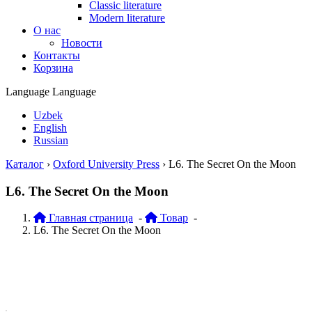
Classic literature
Modern literature
О нас
Новости
Контакты
Корзина
Language
Language
Uzbek
English
Russian
Каталог
›
Oxford University Press
›
L6. The Secret On the Moon
L6. The Secret On the Moon
Главная страница
-
Товар
-
L6. The Secret On the Moon