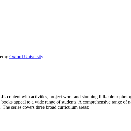
енд:
Oxford University
 CLIL content with activities, project work and stunning full-colour ph
 books appeal to a wide range of students. A comprehensive range of non
 The series covers three broad curriculum areas: