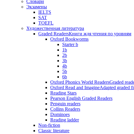
Словари
Экзамены
IELTS
SAT
TOEFL
Художественная литература
Graded Readers
Книги ждя чтения по уровням
Oxford Bookworms
Starter b
1b
2b
3b
4b
5b
6b
Oxford Phonics World Readers
Graded reade
Oxford Read and Imagine
Adapted graded fi
Reading Stars
Pearson English Graded Readers
Penguin readers
Collins Readers
Dominoes
Reading ladder
Non-fiction
Classic literature