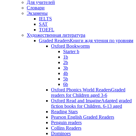
Для учителей
Словари
Экзамены
IELTS
SAT
TOEFL
Художественная литература
Graded Readers
Книги ждя чтения по уровням
Oxford Bookworms
Starter b
1b
2b
3b
4b
5b
6b
Oxford Phonics World Readers
Graded
readers for Children aged 3-6
Oxford Read and Imagine
Adapted graded
fiction books for Children. 6-13 aged
Reading Stars
Pearson English Graded Readers
Penguin readers
Collins Readers
Dominoes