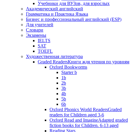
Учебники для ВУЗов, для взрослых
Академический английский
Грамматика и Практика Языка
Бизнес и профессиональный английский (ESP)
Для учителей
Словари
Экзамены
IELTS
SAT
TOEFL
Художественная литература
Graded Readers
Книги ждя чтения по уровням
Oxford Bookworms
Starter b
1b
2b
3b
4b
5b
6b
Oxford Phonics World Readers
Graded
readers for Children aged 3-6
Oxford Read and Imagine
Adapted graded
fiction books for Children. 6-13 aged
Reading Stars