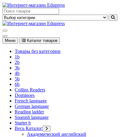
Перейти
к
Edupress Uzbekistan, Edupress Узбекистан, книги, учебники на
содержимому
английском языке
Edupress Uzbekistan, Edupress Узбекистан, книги, учебники на
английском языке
Меню
Каталог товаров
Товары без категории
1b
2b
3b
4b
5b
6b
Collins Readers
Dominoes
French language
German language
Reading ladder
Spanish language
Starter b
Весь Каталог
Академический английский