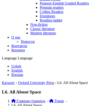
Pearson English Graded Readers
Penguin readers
Collins Readers
Dominoes
Reading ladder
Non-fiction
Classic literature
Modern literature
О нас
Новости
Контакты
Корзина
Language
Language
Uzbek
English
Russian
Каталог
›
Oxford University Press
›
L6. All About Space
L6. All About Space
Главная страница
-
Товар
-
L6. All About Space