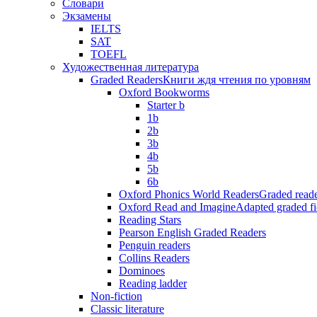
Словари
Экзамены
IELTS
SAT
TOEFL
Художественная литература
Graded Readers
Книги ждя чтения по уровням
Oxford Bookworms
Starter b
1b
2b
3b
4b
5b
6b
Oxford Phonics World Readers
Graded reade
Oxford Read and Imagine
Adapted graded fi
Reading Stars
Pearson English Graded Readers
Penguin readers
Collins Readers
Dominoes
Reading ladder
Non-fiction
Classic literature