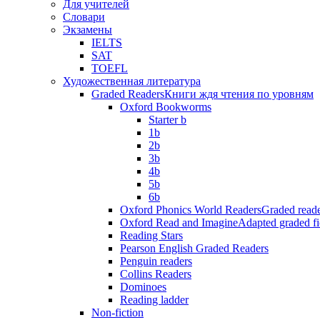
Для учителей
Словари
Экзамены
IELTS
SAT
TOEFL
Художественная литература
Graded Readers
Книги ждя чтения по уровням
Oxford Bookworms
Starter b
1b
2b
3b
4b
5b
6b
Oxford Phonics World Readers
Graded reade
Oxford Read and Imagine
Adapted graded fi
Reading Stars
Pearson English Graded Readers
Penguin readers
Collins Readers
Dominoes
Reading ladder
Non-fiction