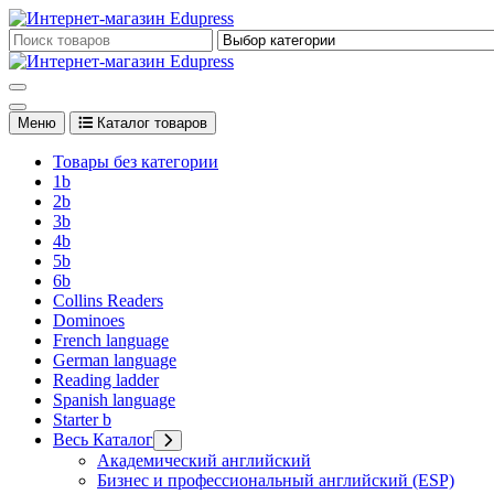
Перейти
к
Edupress Uzbekistan, Edupress Узбекистан, книги, учебники на 
содержимому
Edupress Uzbekistan, Edupress Узбекистан, книги, учебники на 
Меню
Каталог товаров
Товары без категории
1b
2b
3b
4b
5b
6b
Collins Readers
Dominoes
French language
German language
Reading ladder
Spanish language
Starter b
Весь Каталог
Академический английский
Бизнес и профессиональный английский (ESP)