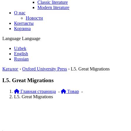
Classic literature
Modern literature
О нас
Новости
Контакты
Корзина
Language
Language
Uzbek
English
Russian
Каталог
›
Oxford University Press
›
L5. Great Migrations
L5. Great Migrations
Главная страница
-
Товар
-
L5. Great Migrations