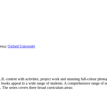
енд:
Oxford University
 CLIL content with activities, project work and stunning full-colour ph
 books appeal to a wide range of students. A comprehensive range of non
 The series covers three broad curriculum areas: