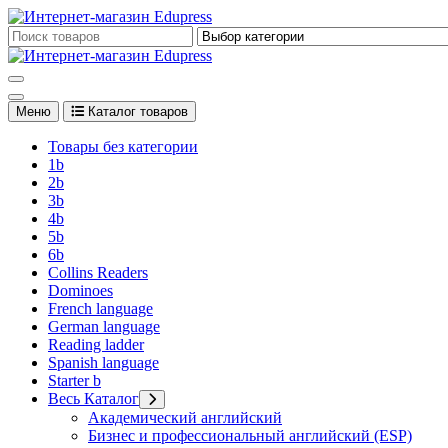
Перейти
к
Edupress Uzbekistan, Edupress Узбекистан, книги, учебники на 
содержимому
Edupress Uzbekistan, Edupress Узбекистан, книги, учебники на 
Меню
Каталог товаров
Товары без категории
1b
2b
3b
4b
5b
6b
Collins Readers
Dominoes
French language
German language
Reading ladder
Spanish language
Starter b
Весь Каталог
Академический английский
Бизнес и профессиональный английский (ESP)