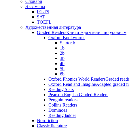
Словари
Экзамены
IELTS
SAT
TOEFL
Художественная литература
Graded Readers
Книги ждя чтения по уровням
Oxford Bookworms
Starter b
1b
2b
3b
4b
5b
6b
Oxford Phonics World Readers
Graded reade
Oxford Read and Imagine
Adapted graded fi
Reading Stars
Pearson English Graded Readers
Penguin readers
Collins Readers
Dominoes
Reading ladder
Non-fiction
Classic literature