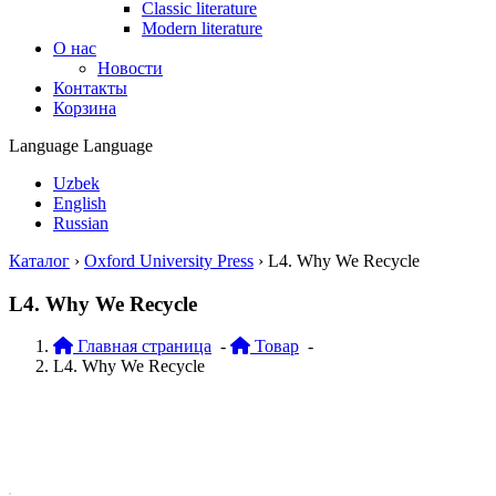
Classic literature
Modern literature
О нас
Новости
Контакты
Корзина
Language
Language
Uzbek
English
Russian
Каталог
›
Oxford University Press
›
L4. Why We Recycle
L4. Why We Recycle
Главная страница
-
Товар
-
L4. Why We Recycle