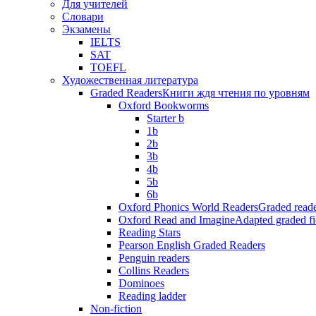
Для учителей
Словари
Экзамены
IELTS
SAT
TOEFL
Художественная литература
Graded Readers
Книги ждя чтения по уровням
Oxford Bookworms
Starter b
1b
2b
3b
4b
5b
6b
Oxford Phonics World Readers
Graded reade
Oxford Read and Imagine
Adapted graded fi
Reading Stars
Pearson English Graded Readers
Penguin readers
Collins Readers
Dominoes
Reading ladder
Non-fiction