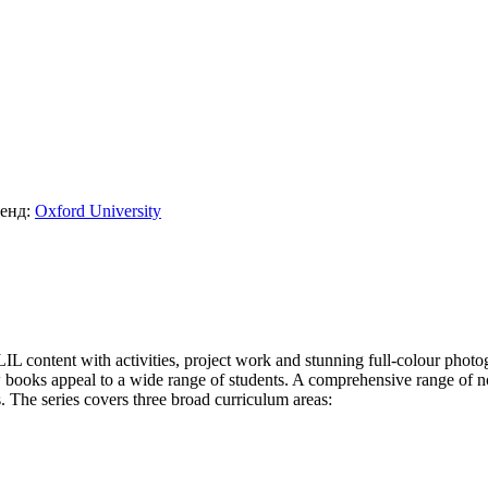
енд:
Oxford University
 CLIL content with activities, project work and stunning full-colour ph
 books appeal to a wide range of students. A comprehensive range of non
 The series covers three broad curriculum areas: