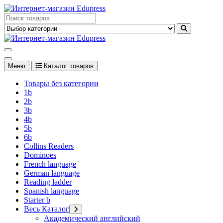
Перейти
к
Edupress Uzbekistan, Edupress Узбекистан, книги, учебники на
содержимому
английском языке
Edupress Uzbekistan, Edupress Узбекистан, книги, учебники на
английском языке
Меню
Каталог товаров
Товары без категории
1b
2b
3b
4b
5b
6b
Collins Readers
Dominoes
French language
German language
Reading ladder
Spanish language
Starter b
Весь Каталог
Академический английский