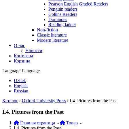
Pearson English Graded Readers
Penguin readers
Collins Readers
Dominoes
Reading ladder
Non-fiction
Classic literature
Modern literature
О нас
Новости
Контакты
Корзина
Language
Language
Uzbek
English
Russian
Каталог
›
Oxford University Press
›
L4. Pictures from the Past
L4. Pictures from the Past
Главная страница
-
Товар
-
L4. Pictures from the Past