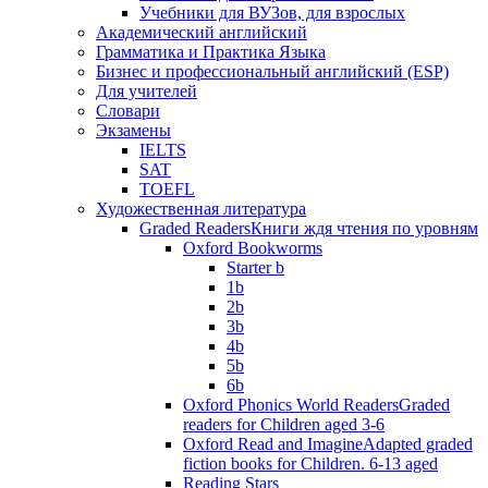
Учебники для ВУЗов, для взрослых
Академический английский
Грамматика и Практика Языка
Бизнес и профессиональный английский (ESP)
Для учителей
Словари
Экзамены
IELTS
SAT
TOEFL
Художественная литература
Graded Readers
Книги ждя чтения по уровням
Oxford Bookworms
Starter b
1b
2b
3b
4b
5b
6b
Oxford Phonics World Readers
Graded
readers for Children aged 3-6
Oxford Read and Imagine
Adapted graded
fiction books for Children. 6-13 aged
Reading Stars