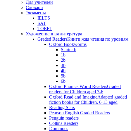
Для учителей
Словари
Экзамены
IELTS
SAT
TOEFL
Художественная литература
Graded Readers
Книги ждя чтения по уровням
Oxford Bookworms
Starter b
1b
2b
3b
4b
5b
6b
Oxford Phonics World Readers
Graded
readers for Children aged 3-6
Oxford Read and Imagine
Adapted graded
fiction books for Children. 6-13 aged
Reading Stars
Pearson English Graded Readers
Penguin readers
Collins Readers
Dominoes