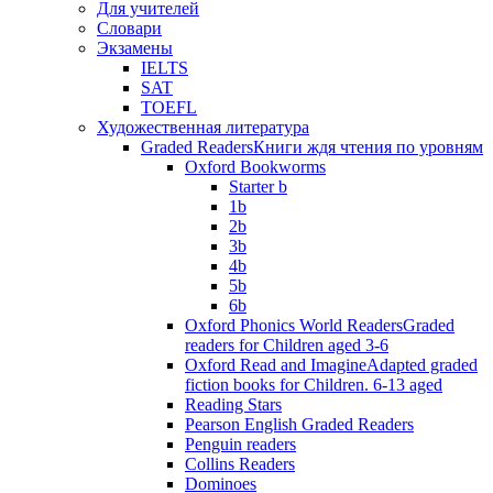
Для учителей
Словари
Экзамены
IELTS
SAT
TOEFL
Художественная литература
Graded Readers
Книги ждя чтения по уровням
Oxford Bookworms
Starter b
1b
2b
3b
4b
5b
6b
Oxford Phonics World Readers
Graded
readers for Children aged 3-6
Oxford Read and Imagine
Adapted graded
fiction books for Children. 6-13 aged
Reading Stars
Pearson English Graded Readers
Penguin readers
Collins Readers
Dominoes