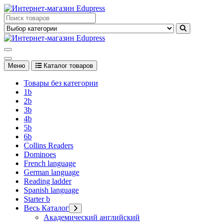
Перейти
к
Edupress Uzbekistan, Edupress Узбекистан, книги, учебники на
содержимому
английском языке
Edupress Uzbekistan, Edupress Узбекистан, книги, учебники на
английском языке
Меню
Каталог товаров
Товары без категории
1b
2b
3b
4b
5b
6b
Collins Readers
Dominoes
French language
German language
Reading ladder
Spanish language
Starter b
Весь Каталог
Академический английский