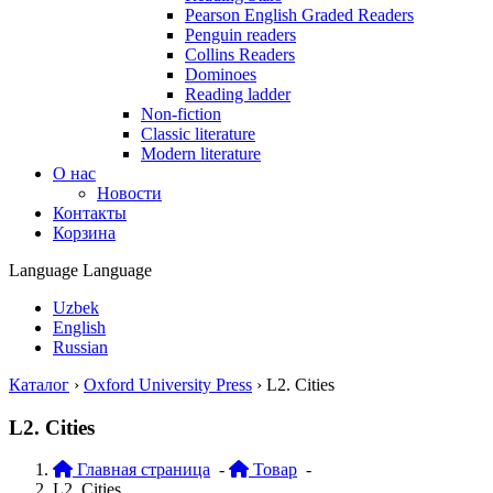
Pearson English Graded Readers
Penguin readers
Collins Readers
Dominoes
Reading ladder
Non-fiction
Classic literature
Modern literature
О нас
Новости
Контакты
Корзина
Language
Language
Uzbek
English
Russian
Каталог
›
Oxford University Press
›
L2. Cities
L2. Cities
Главная страница
-
Товар
-
L2. Cities