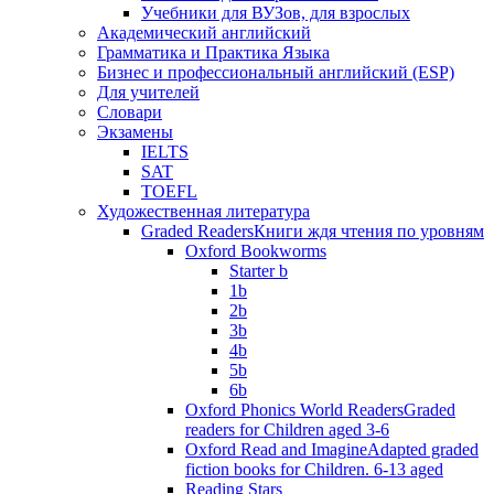
Учебники для ВУЗов, для взрослых
Академический английский
Грамматика и Практика Языка
Бизнес и профессиональный английский (ESP)
Для учителей
Словари
Экзамены
IELTS
SAT
TOEFL
Художественная литература
Graded Readers
Книги ждя чтения по уровням
Oxford Bookworms
Starter b
1b
2b
3b
4b
5b
6b
Oxford Phonics World Readers
Graded
readers for Children aged 3-6
Oxford Read and Imagine
Adapted graded
fiction books for Children. 6-13 aged
Reading Stars