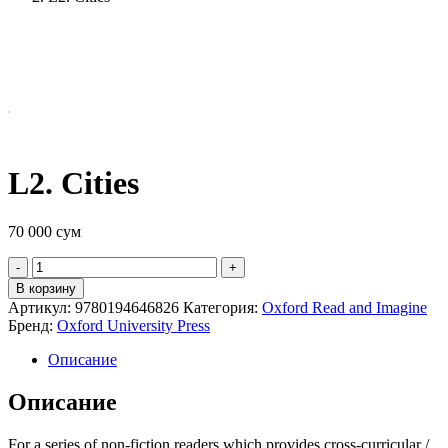
L2. Cities
70 000
сум
Quantity
В корзину
Артикул:
9780194646826
Категория:
Oxford Read and Imagine
Бренд:
Oxford University Press
Описание
Описание
For a series of non-fiction readers which provides cross-curricular /