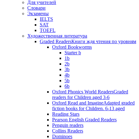
Для учителей
Словари
Экзамены
IELTS
SAT
TOEFL
Художественная литература
Graded Readers
Книги ждя чтения по уровням
Oxford Bookworms
Starter b
1b
2b
3b
4b
5b
6b
Oxford Phonics World Readers
Graded
readers for Children aged 3-6
Oxford Read and Imagine
Adapted graded
fiction books for Children. 6-13 aged
Reading Stars
Pearson English Graded Readers
Penguin readers
Collins Readers
Dominoes