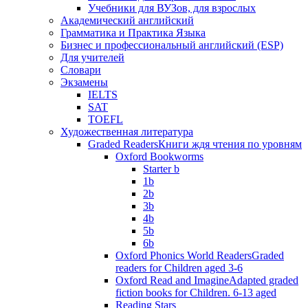
Учебники для ВУЗов, для взрослых
Академический английский
Грамматика и Практика Языка
Бизнес и профессиональный английский (ESP)
Для учителей
Словари
Экзамены
IELTS
SAT
TOEFL
Художественная литература
Graded Readers
Книги ждя чтения по уровням
Oxford Bookworms
Starter b
1b
2b
3b
4b
5b
6b
Oxford Phonics World Readers
Graded
readers for Children aged 3-6
Oxford Read and Imagine
Adapted graded
fiction books for Children. 6-13 aged
Reading Stars