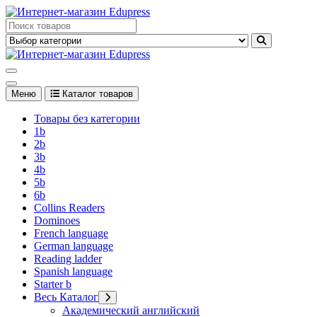
Перейти
к
Edupress Uzbekistan, Edupress Узбекистан, книги, учебники на
содержимому
английском языке
Edupress Uzbekistan, Edupress Узбекистан, книги, учебники на
английском языке
Меню
Каталог товаров
Товары без категории
1b
2b
3b
4b
5b
6b
Collins Readers
Dominoes
French language
German language
Reading ladder
Spanish language
Starter b
Весь Каталог
Академический английский