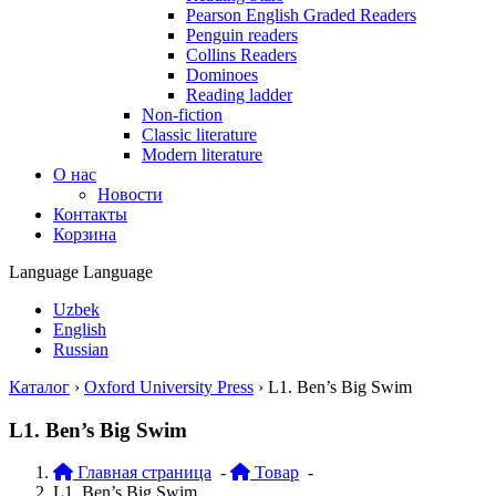
Pearson English Graded Readers
Penguin readers
Collins Readers
Dominoes
Reading ladder
Non-fiction
Classic literature
Modern literature
О нас
Новости
Контакты
Корзина
Language
Language
Uzbek
English
Russian
Каталог
›
Oxford University Press
›
L1. Ben’s Big Swim
L1. Ben’s Big Swim
Главная страница
-
Товар
-
L1. Ben’s Big Swim