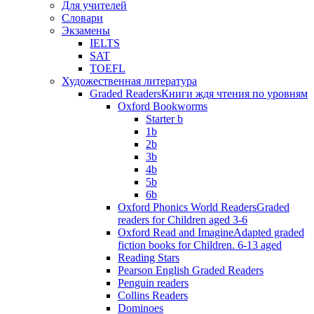
Для учителей
Словари
Экзамены
IELTS
SAT
TOEFL
Художественная литература
Graded Readers
Книги ждя чтения по уровням
Oxford Bookworms
Starter b
1b
2b
3b
4b
5b
6b
Oxford Phonics World Readers
Graded
readers for Children aged 3-6
Oxford Read and Imagine
Adapted graded
fiction books for Children. 6-13 aged
Reading Stars
Pearson English Graded Readers
Penguin readers
Collins Readers
Dominoes