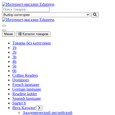
Перейти
к
Edupress Uzbekistan, Edupress Узбекистан, книги, учебники на
содержимому
английском языке
Edupress Uzbekistan, Edupress Узбекистан, книги, учебники на
английском языке
Меню
Каталог товаров
Товары без категории
1b
2b
3b
4b
5b
6b
Collins Readers
Dominoes
French language
German language
Reading ladder
Spanish language
Starter b
Весь Каталог
Академический английский