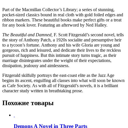
Part of the Macmillan Collector’s Library; a series of stunning,
pocket-sized classics bound in real cloth with gold foiled edges and
ribbon markers. These beautiful books make perfect gifts or a treat
for any book lover. Featuring an afterword by Ned Halley.
The Beautiful and Damned,
F. Scott Fitzgerald’s second novel, tells
the story of Anthony Patch, a 1920s socialite and presumptive heir
to a tycoon’s fortune. Anthony and his wife Gloria are young and
gorgeous, rich and leisured, and dedicate their lives to the reckless
pursuit of happiness. But this intimate story turns tragic, as their
marriage disintegrates under the weight of their expectations,
dissipation, jealousy and aimlessness.
Fitzgerald skilfully portrays the east-coast elite as the Jazz Age
begins its ascent, engulfing all classes into what will soon be known
as Cafe Society. As with all of Fitzgerald’s novels, it is a brilliant
character study written in breathtaking prose.
Похожие товары
Demons A Novel in Three Parts