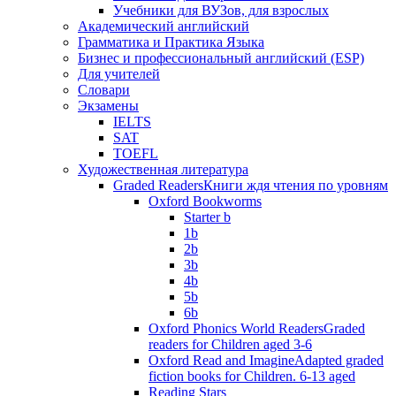
Учебники для ВУЗов, для взрослых
Академический английский
Грамматика и Практика Языка
Бизнес и профессиональный английский (ESP)
Для учителей
Словари
Экзамены
IELTS
SAT
TOEFL
Художественная литература
Graded Readers
Книги ждя чтения по уровням
Oxford Bookworms
Starter b
1b
2b
3b
4b
5b
6b
Oxford Phonics World Readers
Graded
readers for Children aged 3-6
Oxford Read and Imagine
Adapted graded
fiction books for Children. 6-13 aged
Reading Stars