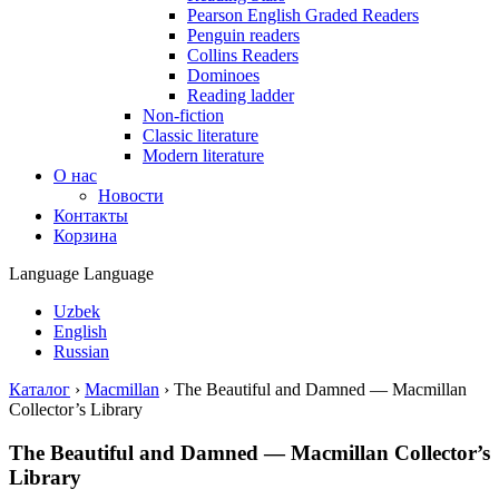
Pearson English Graded Readers
Penguin readers
Collins Readers
Dominoes
Reading ladder
Non-fiction
Classic literature
Modern literature
О нас
Новости
Контакты
Корзина
Language
Language
Uzbek
English
Russian
Каталог
›
Macmillan
›
The Beautiful and Damned — Macmillan
Collector’s Library
The Beautiful and Damned — Macmillan Collector’s
Library