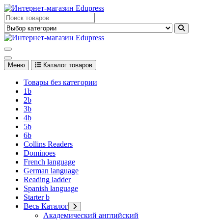
Перейти
к
Edupress Uzbekistan, Edupress Узбекистан, книги, учебники на
содержимому
английском языке
Edupress Uzbekistan, Edupress Узбекистан, книги, учебники на
английском языке
Меню
Каталог товаров
Товары без категории
1b
2b
3b
4b
5b
6b
Collins Readers
Dominoes
French language
German language
Reading ladder
Spanish language
Starter b
Весь Каталог
Академический английский