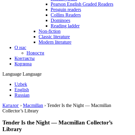
Pearson English Graded Readers
Penguin readers
Collins Readers
Dominoes
Reading ladder
Non-fiction
Classic literature
Modern literature
О нас
Новости
Контакты
Корзина
Language
Language
Uzbek
English
Russian
Каталог
›
Macmillan
›
Tender Is the Night — Macmillan
Collector’s Library
Tender Is the Night — Macmillan Collector’s
Library