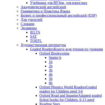
Учебники для ВУЗов, для взрослых
Академический английский
Грамматика и Практика Языка
Бизнес и профессиональный английский (ESP)
Для учителей
Словари
Экзамены
IELTS
SAT
TOEFL
Художественная литература
Graded Readers
Книги ждя чтения по уровням
Oxford Bookworms
Starter b
1b
2b
3b
4b
5b
6b
Oxford Phonics World Readers
Graded
readers for Children aged 3-6
Oxford Read and Imagine
Adapted graded
fiction books for Children. 6-13 aged
Reading Stars