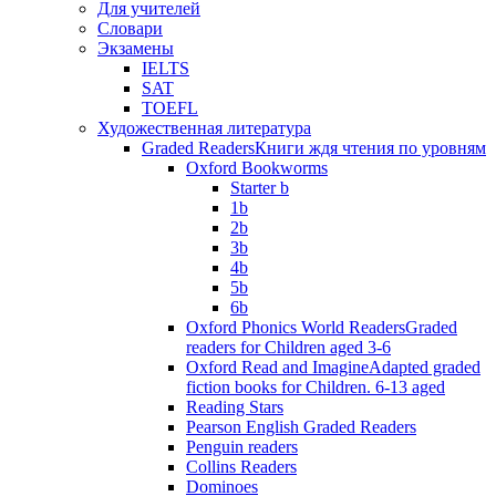
Для учителей
Словари
Экзамены
IELTS
SAT
TOEFL
Художественная литература
Graded Readers
Книги ждя чтения по уровням
Oxford Bookworms
Starter b
1b
2b
3b
4b
5b
6b
Oxford Phonics World Readers
Graded
readers for Children aged 3-6
Oxford Read and Imagine
Adapted graded
fiction books for Children. 6-13 aged
Reading Stars
Pearson English Graded Readers
Penguin readers
Collins Readers
Dominoes