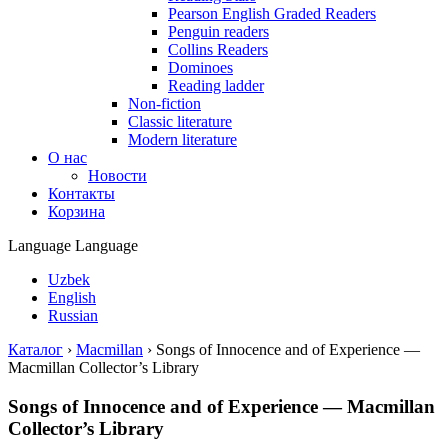
Pearson English Graded Readers
Penguin readers
Collins Readers
Dominoes
Reading ladder
Non-fiction
Classic literature
Modern literature
О нас
Новости
Контакты
Корзина
Language
Language
Uzbek
English
Russian
Каталог
›
Macmillan
›
Songs of Innocence and of Experience —
Macmillan Collector’s Library
Songs of Innocence and of Experience — Macmillan
Collector’s Library