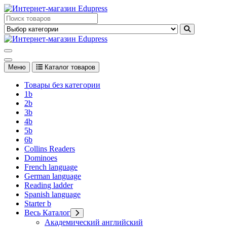
Перейти
к
Edupress Uzbekistan, Edupress Узбекистан, книги, учебники на
содержимому
английском языке
Edupress Uzbekistan, Edupress Узбекистан, книги, учебники на
английском языке
Меню
Каталог товаров
Товары без категории
1b
2b
3b
4b
5b
6b
Collins Readers
Dominoes
French language
German language
Reading ladder
Spanish language
Starter b
Весь Каталог
Академический английский