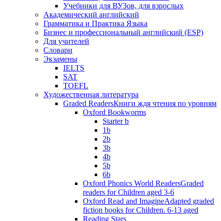
Учебники для ВУЗов, для взрослых
Академический английский
Грамматика и Практика Языка
Бизнес и профессиональный английский (ESP)
Для учителей
Словари
Экзамены
IELTS
SAT
TOEFL
Художественная литература
Graded Readers
Книги ждя чтения по уровням
Oxford Bookworms
Starter b
1b
2b
3b
4b
5b
6b
Oxford Phonics World Readers
Graded
readers for Children aged 3-6
Oxford Read and Imagine
Adapted graded
fiction books for Children. 6-13 aged
Reading Stars