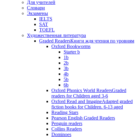
Для учителей
Словари
Экзамены
IELTS
SAT
TOEFL
Художественная литература
Graded Readers
Книги ждя чтения по уровням
Oxford Bookworms
Starter b
1b
2b
3b
4b
5b
6b
Oxford Phonics World Readers
Graded
readers for Children aged 3-6
Oxford Read and Imagine
Adapted graded
fiction books for Children. 6-13 aged
Reading Stars
Pearson English Graded Readers
Penguin readers
Collins Readers
Dominoes