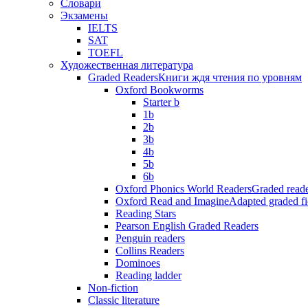
Словари
Экзамены
IELTS
SAT
TOEFL
Художественная литература
Graded Readers
Книги ждя чтения по уровням
Oxford Bookworms
Starter b
1b
2b
3b
4b
5b
6b
Oxford Phonics World Readers
Graded reade
Oxford Read and Imagine
Adapted graded fi
Reading Stars
Pearson English Graded Readers
Penguin readers
Collins Readers
Dominoes
Reading ladder
Non-fiction
Classic literature