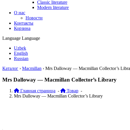
Classic literature
Modern literature
О нас
Новости
Контакты
Корзина
Language
Language
Uzbek
English
Russian
Каталог
›
Macmillan
›
Mrs Dalloway — Macmillan Collector’s Libra
Mrs Dalloway — Macmillan Collector’s Library
Главная страница
-
Товар
-
Mrs Dalloway — Macmillan Collector’s Library