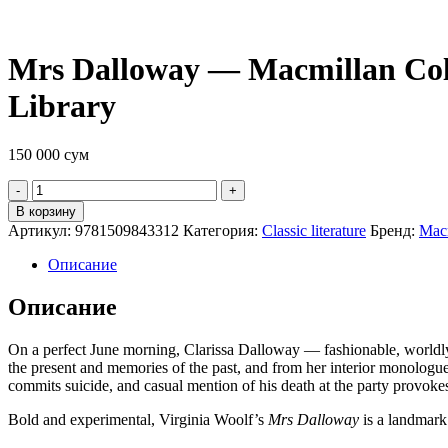
Mrs Dalloway — Macmillan Coll
Library
150 000
сум
Quantity
В корзину
Артикул:
9781509843312
Категория:
Classic literature
Бренд:
Mac
Описание
Описание
On a perfect June morning, Clarissa Dalloway — fashionable, worldly, 
the present and memories of the past, and from her interior monologu
commits suicide, and casual mention of his death at the party provokes
Bold and experimental, Virginia Woolf’s
Mrs Dalloway
is a landmark 