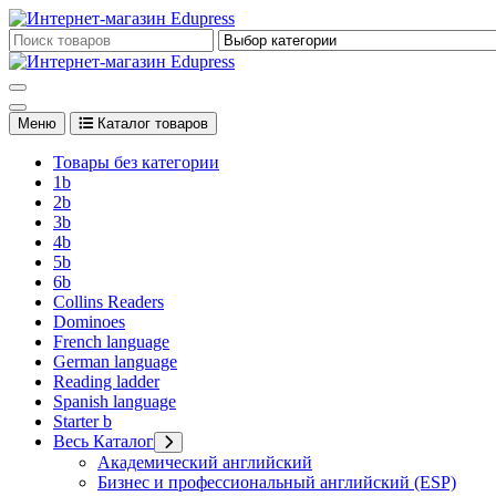
Перейти
к
Edupress Uzbekistan, Edupress Узбекистан, книги, учебники на 
содержимому
Edupress Uzbekistan, Edupress Узбекистан, книги, учебники на 
Меню
Каталог товаров
Товары без категории
1b
2b
3b
4b
5b
6b
Collins Readers
Dominoes
French language
German language
Reading ladder
Spanish language
Starter b
Весь Каталог
Академический английский
Бизнес и профессиональный английский (ESP)