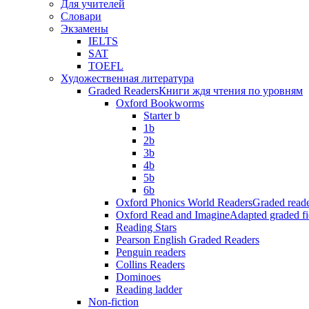
Для учителей
Словари
Экзамены
IELTS
SAT
TOEFL
Художественная литература
Graded Readers
Книги ждя чтения по уровням
Oxford Bookworms
Starter b
1b
2b
3b
4b
5b
6b
Oxford Phonics World Readers
Graded reade
Oxford Read and Imagine
Adapted graded fi
Reading Stars
Pearson English Graded Readers
Penguin readers
Collins Readers
Dominoes
Reading ladder
Non-fiction