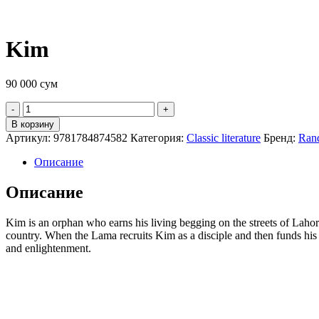
Kim
90 000
сум
Quantity
В корзину
Артикул:
9781784874582
Категория:
Classic literature
Бренд:
Ran
Описание
Описание
Kim is an orphan who earns his living begging on the streets of Lahor
country. When the Lama recruits Kim as a disciple and then funds his e
and enlightenment.