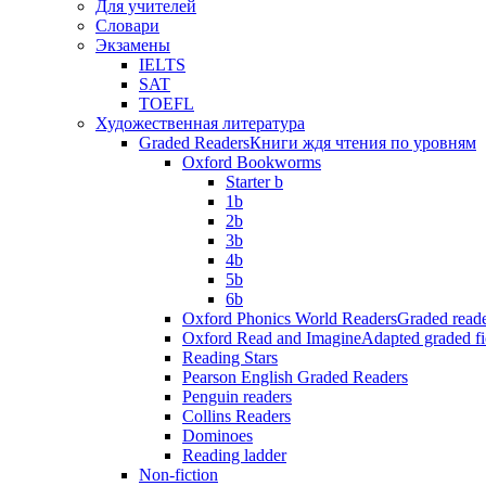
Для учителей
Словари
Экзамены
IELTS
SAT
TOEFL
Художественная литература
Graded Readers
Книги ждя чтения по уровням
Oxford Bookworms
Starter b
1b
2b
3b
4b
5b
6b
Oxford Phonics World Readers
Graded reade
Oxford Read and Imagine
Adapted graded fi
Reading Stars
Pearson English Graded Readers
Penguin readers
Collins Readers
Dominoes
Reading ladder
Non-fiction