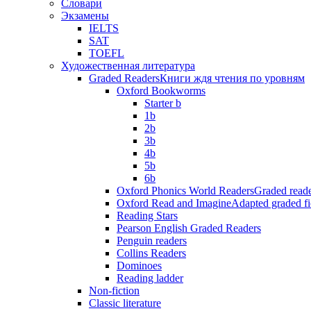
Словари
Экзамены
IELTS
SAT
TOEFL
Художественная литература
Graded Readers
Книги ждя чтения по уровням
Oxford Bookworms
Starter b
1b
2b
3b
4b
5b
6b
Oxford Phonics World Readers
Graded reade
Oxford Read and Imagine
Adapted graded fi
Reading Stars
Pearson English Graded Readers
Penguin readers
Collins Readers
Dominoes
Reading ladder
Non-fiction
Classic literature