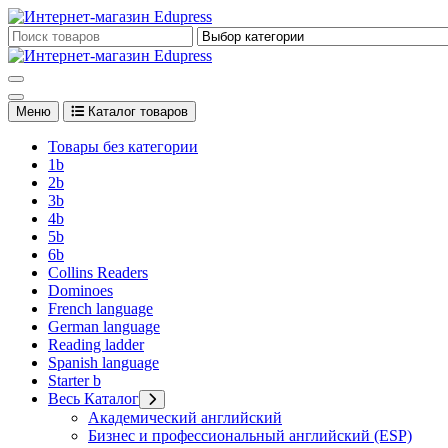
Перейти
к
Edupress Uzbekistan, Edupress Узбекистан, книги, учебники на 
содержимому
Edupress Uzbekistan, Edupress Узбекистан, книги, учебники на 
Меню
Каталог товаров
Товары без категории
1b
2b
3b
4b
5b
6b
Collins Readers
Dominoes
French language
German language
Reading ladder
Spanish language
Starter b
Весь Каталог
Академический английский
Бизнес и профессиональный английский (ESP)