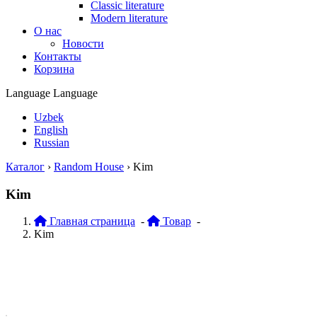
Classic literature
Modern literature
О нас
Новости
Контакты
Корзина
Language
Language
Uzbek
English
Russian
Каталог
›
Random House
›
Kim
Kim
Главная страница
-
Товар
-
Kim