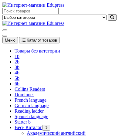
Перейти
к
Edupress Uzbekistan, Edupress Узбекистан, книги, учебники на
содержимому
английском языке
Edupress Uzbekistan, Edupress Узбекистан, книги, учебники на
английском языке
Меню
Каталог товаров
Товары без категории
1b
2b
3b
4b
5b
6b
Collins Readers
Dominoes
French language
German language
Reading ladder
Spanish language
Starter b
Весь Каталог
Академический английский