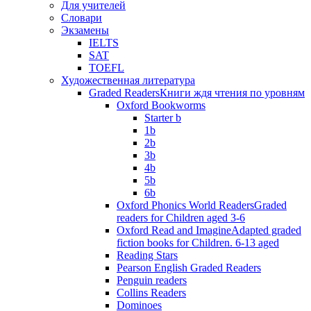
Для учителей
Словари
Экзамены
IELTS
SAT
TOEFL
Художественная литература
Graded Readers
Книги ждя чтения по уровням
Oxford Bookworms
Starter b
1b
2b
3b
4b
5b
6b
Oxford Phonics World Readers
Graded
readers for Children aged 3-6
Oxford Read and Imagine
Adapted graded
fiction books for Children. 6-13 aged
Reading Stars
Pearson English Graded Readers
Penguin readers
Collins Readers
Dominoes