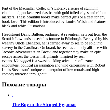
Part of the Macmillan Collector’s Library; a series of stunning,
clothbound, pocket-sized classics with gold foiled edges and ribbon
markers. These beautiful books make perfect gifts or a treat for any
book lover. This edition is introduced by Louise Welsh and features
black and white illustrations.
Headstrong David Balfour, orphaned at seventeen, sets out from the
Scottish Lowlands to seek his fortune in Edinburgh. Betrayed by his
wealthy Uncle Ebenezer, he is carried away to sea to be sold into
slavery in the Carolinas. On board, he secures a timely alliance with
Jacobite adventurer Alan Breck, and together they make an epic
escape across the western Highlands. Inspired by real
events,
Kidnapped
is a swashbuckling adventure of bizarre
encounters, political assassination and wild carousings with Robert
Louis Stevenson’s unique counterpoint of low morals and high
comedy threaded throughout.
Похожие товары
The Boy in the Striped Pyjamas