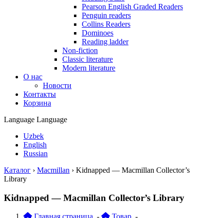
Pearson English Graded Readers
Penguin readers
Collins Readers
Dominoes
Reading ladder
Non-fiction
Classic literature
Modern literature
О нас
Новости
Контакты
Корзина
Language
Language
Uzbek
English
Russian
Каталог
›
Macmillan
›
Kidnapped — Macmillan Collector’s
Library
Kidnapped — Macmillan Collector’s Library
Главная страница
-
Товар
-