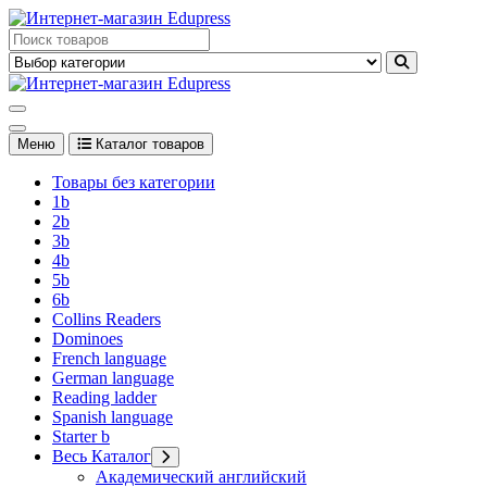
Перейти
к
Edupress Uzbekistan, Edupress Узбекистан, книги, учебники на
содержимому
английском языке
Edupress Uzbekistan, Edupress Узбекистан, книги, учебники на
английском языке
Меню
Каталог товаров
Товары без категории
1b
2b
3b
4b
5b
6b
Collins Readers
Dominoes
French language
German language
Reading ladder
Spanish language
Starter b
Весь Каталог
Академический английский