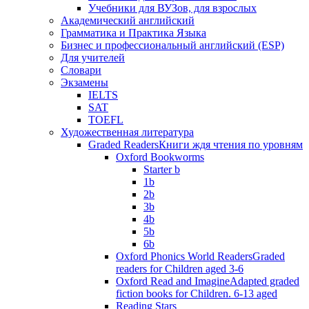
Учебники для ВУЗов, для взрослых
Академический английский
Грамматика и Практика Языка
Бизнес и профессиональный английский (ESP)
Для учителей
Словари
Экзамены
IELTS
SAT
TOEFL
Художественная литература
Graded Readers
Книги ждя чтения по уровням
Oxford Bookworms
Starter b
1b
2b
3b
4b
5b
6b
Oxford Phonics World Readers
Graded
readers for Children aged 3-6
Oxford Read and Imagine
Adapted graded
fiction books for Children. 6-13 aged
Reading Stars