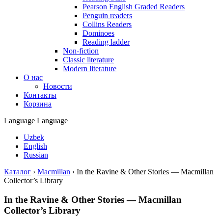
Pearson English Graded Readers
Penguin readers
Collins Readers
Dominoes
Reading ladder
Non-fiction
Classic literature
Modern literature
О нас
Новости
Контакты
Корзина
Language
Language
Uzbek
English
Russian
Каталог
›
Macmillan
›
In the Ravine & Other Stories — Macmillan
Collector’s Library
In the Ravine & Other Stories — Macmillan
Collector’s Library