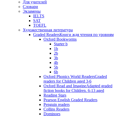
Для учителей
Словари
Экзамены
IELTS
SAT
TOEFL
Художественная литература
Graded Readers
Книги ждя чтения по уровням
Oxford Bookworms
Starter b
1b
2b
3b
4b
5b
6b
Oxford Phonics World Readers
Graded
readers for Children aged 3-6
Oxford Read and Imagine
Adapted graded
fiction books for Children. 6-13 aged
Reading Stars
Pearson English Graded Readers
Penguin readers
Collins Readers
Dominoes