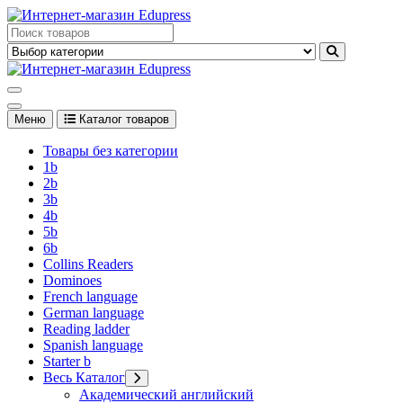
Перейти
к
Edupress Uzbekistan, Edupress Узбекистан, книги, учебники на
содержимому
английском языке
Edupress Uzbekistan, Edupress Узбекистан, книги, учебники на
английском языке
Меню
Каталог товаров
Товары без категории
1b
2b
3b
4b
5b
6b
Collins Readers
Dominoes
French language
German language
Reading ladder
Spanish language
Starter b
Весь Каталог
Академический английский