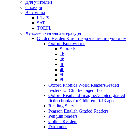
Для учителей
Словари
Экзамены
IELTS
SAT
TOEFL
Художественная литература
Graded Readers
Книги ждя чтения по уровням
Oxford Bookworms
Starter b
1b
2b
3b
4b
5b
6b
Oxford Phonics World Readers
Graded
readers for Children aged 3-6
Oxford Read and Imagine
Adapted graded
fiction books for Children. 6-13 aged
Reading Stars
Pearson English Graded Readers
Penguin readers
Collins Readers
Dominoes