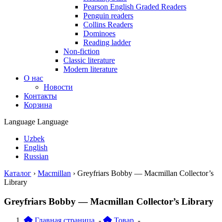
Pearson English Graded Readers
Penguin readers
Collins Readers
Dominoes
Reading ladder
Non-fiction
Classic literature
Modern literature
О нас
Новости
Контакты
Корзина
Language
Language
Uzbek
English
Russian
Каталог
›
Macmillan
›
Greyfriars Bobby — Macmillan Collector’s
Library
Greyfriars Bobby — Macmillan Collector’s Library
Главная страница
-
Товар
-