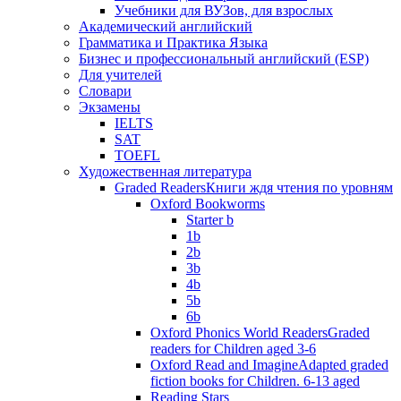
Учебники для ВУЗов, для взрослых
Академический английский
Грамматика и Практика Языка
Бизнес и профессиональный английский (ESP)
Для учителей
Словари
Экзамены
IELTS
SAT
TOEFL
Художественная литература
Graded Readers
Книги ждя чтения по уровням
Oxford Bookworms
Starter b
1b
2b
3b
4b
5b
6b
Oxford Phonics World Readers
Graded
readers for Children aged 3-6
Oxford Read and Imagine
Adapted graded
fiction books for Children. 6-13 aged
Reading Stars