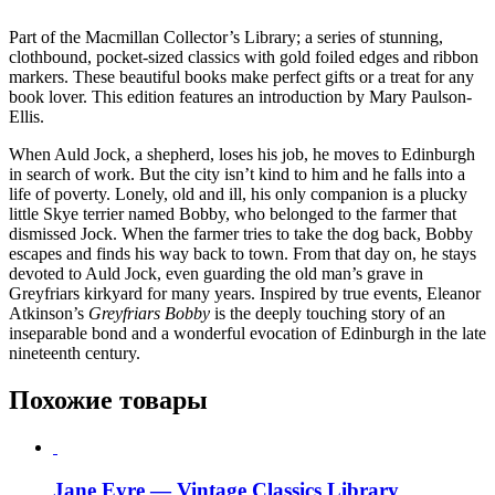
Part of the Macmillan Collector’s Library; a series of stunning,
clothbound, pocket-sized classics with gold foiled edges and ribbon
markers. These beautiful books make perfect gifts or a treat for any
book lover. This edition features an introduction by Mary Paulson-
Ellis.
When Auld Jock, a shepherd, loses his job, he moves to Edinburgh
in search of work. But the city isn’t kind to him and he falls into a
life of poverty. Lonely, old and ill, his only companion is a plucky
little Skye terrier named Bobby, who belonged to the farmer that
dismissed Jock. When the farmer tries to take the dog back, Bobby
escapes and finds his way back to town. From that day on, he stays
devoted to Auld Jock, even guarding the old man’s grave in
Greyfriars kirkyard for many years. Inspired by true events, Eleanor
Atkinson’s
Greyfriars Bobby
is the deeply touching story of an
inseparable bond and a wonderful evocation of Edinburgh in the late
nineteenth century.
Похожие товары
Jane Eyre — Vintage Classics Library