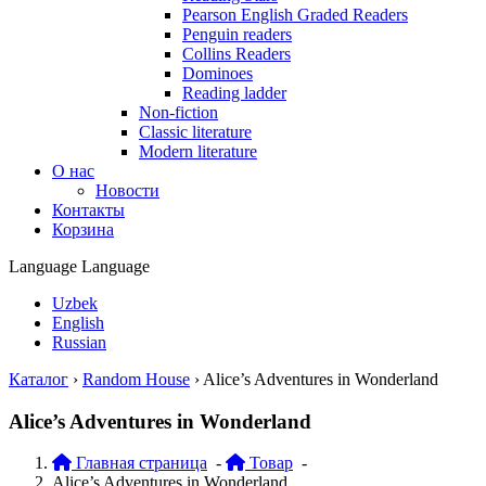
Pearson English Graded Readers
Penguin readers
Collins Readers
Dominoes
Reading ladder
Non-fiction
Classic literature
Modern literature
О нас
Новости
Контакты
Корзина
Language
Language
Uzbek
English
Russian
Каталог
›
Random House
›
Alice’s Adventures in Wonderland
Alice’s Adventures in Wonderland
Главная страница
-
Товар
-
Alice’s Adventures in Wonderland