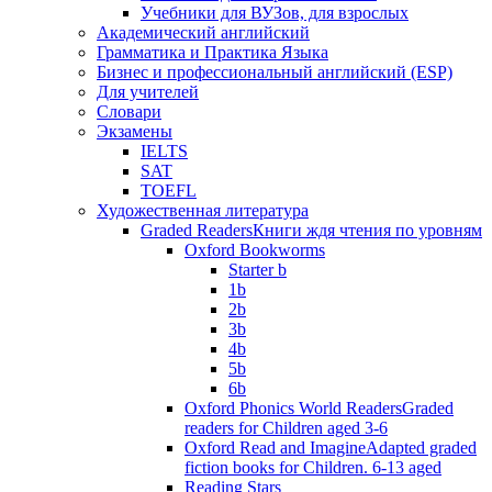
Учебники для ВУЗов, для взрослых
Академический английский
Грамматика и Практика Языка
Бизнес и профессиональный английский (ESP)
Для учителей
Словари
Экзамены
IELTS
SAT
TOEFL
Художественная литература
Graded Readers
Книги ждя чтения по уровням
Oxford Bookworms
Starter b
1b
2b
3b
4b
5b
6b
Oxford Phonics World Readers
Graded
readers for Children aged 3-6
Oxford Read and Imagine
Adapted graded
fiction books for Children. 6-13 aged
Reading Stars