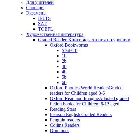
Для учителей
Словари
Экзамены
IELTS
SAT
TOEFL
Художественная литература
Graded Readers
Книги ждя чтения по уровням
Oxford Bookworms
Starter b
1b
2b
3b
4b
5b
6b
Oxford Phonics World Readers
Graded
readers for Children aged 3-6
Oxford Read and Imagine
Adapted graded
fiction books for Children. 6-13 aged
Reading Stars
Pearson English Graded Readers
Penguin readers
Collins Readers
Dominoes