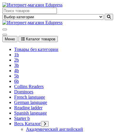
Перейти
к
Edupress Uzbekistan, Edupress Узбекистан, книги, учебники на
содержимому
английском языке
Edupress Uzbekistan, Edupress Узбекистан, книги, учебники на
английском языке
Меню
Каталог товаров
Товары без категории
1b
2b
3b
4b
5b
6b
Collins Readers
Dominoes
French language
German language
Reading ladder
Spanish language
Starter b
Весь Каталог
Академический английский