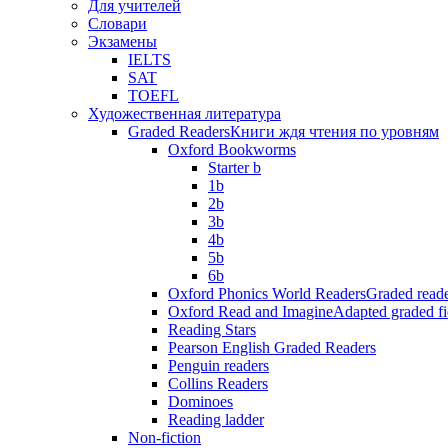
Для учителей
Словари
Экзамены
IELTS
SAT
TOEFL
Художественная литература
Graded Readers
Книги ждя чтения по уровням
Oxford Bookworms
Starter b
1b
2b
3b
4b
5b
6b
Oxford Phonics World Readers
Graded reade
Oxford Read and Imagine
Adapted graded fi
Reading Stars
Pearson English Graded Readers
Penguin readers
Collins Readers
Dominoes
Reading ladder
Non-fiction