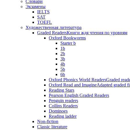
Словари
Экзамены
IELTS
SAT
TOEFL
Художественная литература
Graded Readers
Книги ждя чтения по уровням
Oxford Bookworms
Starter b
1b
2b
3b
4b
5b
6b
Oxford Phonics World Readers
Graded reade
Oxford Read and Imagine
Adapted graded fi
Reading Stars
Pearson English Graded Readers
Penguin readers
Collins Readers
Dominoes
Reading ladder
Non-fiction
Classic literature