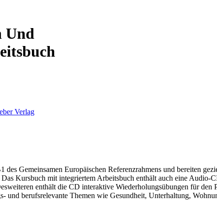
h Und
eitsbuch
eber Verlag
es Gemeinsamen Europäischen Referenzrahmens und bereiten gezielt a
Das Kursbuch mit integriertem Arbeitsbuch enthält auch eine Audio-CD
weiteren enthält die CD interaktive Wiederholungsübungen für den PC
ags- und berufsrelevante Themen wie Gesundheit, Unterhaltung, Wohnun