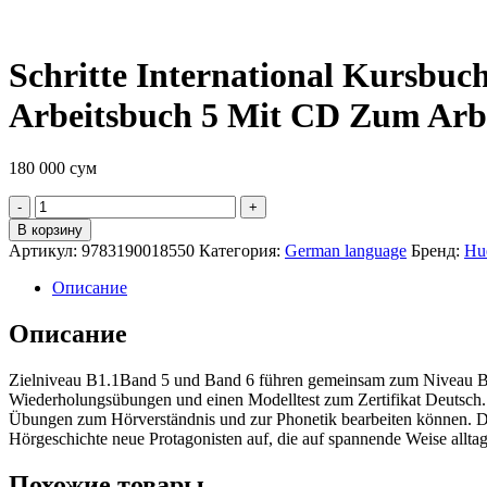
Schritte International Kursbuc
Arbeitsbuch 5 Mit CD Zum Arb
180 000
сум
Quantity
В корзину
Артикул:
9783190018550
Категория:
German language
Бренд:
Hu
Описание
Описание
Zielniveau B1.1Band 5 und Band 6 führen gemeinsam zum Niveau B1 d
Wiederholungsübungen und einen Modelltest zum Zertifikat Deutsch. 
Übungen zum Hörverständnis und zur Phonetik bearbeiten können. Des
Hörgeschichte neue Protagonisten auf, die auf spannende Weise allt
Похожие товары