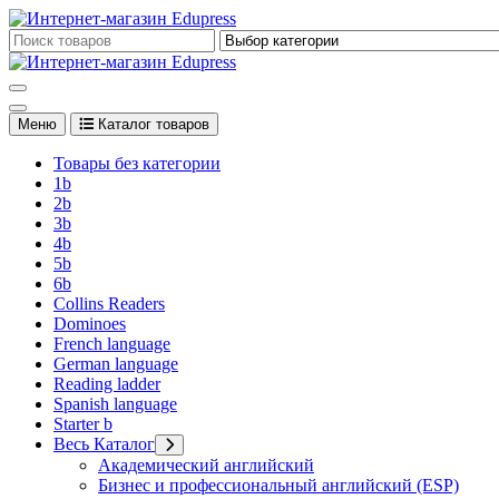
Перейти
к
Edupress Uzbekistan, Edupress Узбекистан, книги, учебники на 
содержимому
Edupress Uzbekistan, Edupress Узбекистан, книги, учебники на 
Меню
Каталог товаров
Товары без категории
1b
2b
3b
4b
5b
6b
Collins Readers
Dominoes
French language
German language
Reading ladder
Spanish language
Starter b
Весь Каталог
Академический английский
Бизнес и профессиональный английский (ESP)