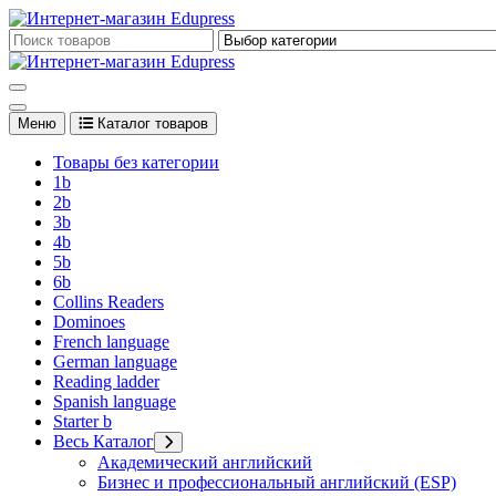
Перейти
к
Edupress Uzbekistan, Edupress Узбекистан, книги, учебники на 
содержимому
Edupress Uzbekistan, Edupress Узбекистан, книги, учебники на 
Меню
Каталог товаров
Товары без категории
1b
2b
3b
4b
5b
6b
Collins Readers
Dominoes
French language
German language
Reading ladder
Spanish language
Starter b
Весь Каталог
Академический английский
Бизнес и профессиональный английский (ESP)