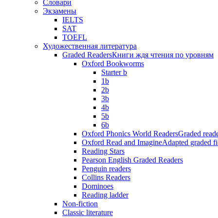
Словари
Экзамены
IELTS
SAT
TOEFL
Художественная литература
Graded Readers
Книги ждя чтения по уровням
Oxford Bookworms
Starter b
1b
2b
3b
4b
5b
6b
Oxford Phonics World Readers
Graded reade
Oxford Read and Imagine
Adapted graded fi
Reading Stars
Pearson English Graded Readers
Penguin readers
Collins Readers
Dominoes
Reading ladder
Non-fiction
Classic literature