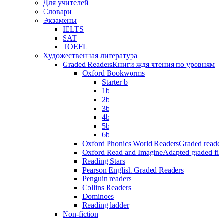
Для учителей
Словари
Экзамены
IELTS
SAT
TOEFL
Художественная литература
Graded Readers
Книги ждя чтения по уровням
Oxford Bookworms
Starter b
1b
2b
3b
4b
5b
6b
Oxford Phonics World Readers
Graded reade
Oxford Read and Imagine
Adapted graded fi
Reading Stars
Pearson English Graded Readers
Penguin readers
Collins Readers
Dominoes
Reading ladder
Non-fiction