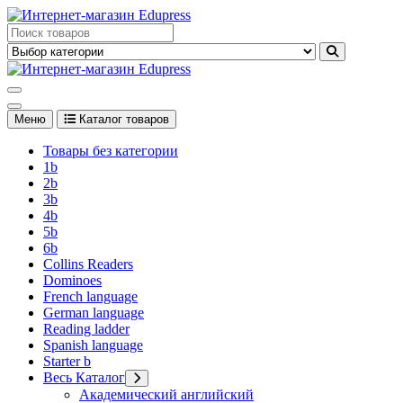
Перейти
к
Edupress Uzbekistan, Edupress Узбекистан, книги, учебники на
содержимому
английском языке
Edupress Uzbekistan, Edupress Узбекистан, книги, учебники на
английском языке
Меню
Каталог товаров
Товары без категории
1b
2b
3b
4b
5b
6b
Collins Readers
Dominoes
French language
German language
Reading ladder
Spanish language
Starter b
Весь Каталог
Академический английский