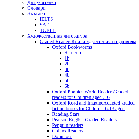
Для учителей
Словари
Экзамены
IELTS
SAT
TOEFL
Художественная литература
Graded Readers
Книги ждя чтения по уровням
Oxford Bookworms
Starter b
1b
2b
3b
4b
5b
6b
Oxford Phonics World Readers
Graded
readers for Children aged 3-6
Oxford Read and Imagine
Adapted graded
fiction books for Children. 6-13 aged
Reading Stars
Pearson English Graded Readers
Penguin readers
Collins Readers
Dominoes