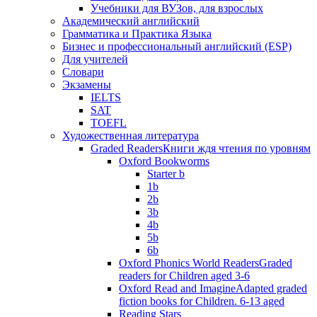
Учебники для ВУЗов, для взрослых
Академический английский
Грамматика и Практика Языка
Бизнес и профессиональный английский (ESP)
Для учителей
Словари
Экзамены
IELTS
SAT
TOEFL
Художественная литература
Graded Readers
Книги ждя чтения по уровням
Oxford Bookworms
Starter b
1b
2b
3b
4b
5b
6b
Oxford Phonics World Readers
Graded
readers for Children aged 3-6
Oxford Read and Imagine
Adapted graded
fiction books for Children. 6-13 aged
Reading Stars