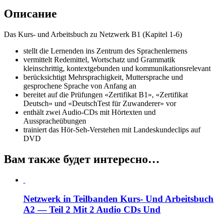
Описание
Das Kurs- und Arbeitsbuch zu Netzwerk B1 (Kapitel 1-6)
stellt die Lernenden ins Zentrum des Sprachenlernens
vermittelt Redemittel, Wortschatz und Grammatik
kleinschrittig, kontextgebunden und kommunikationsrelevant
berücksichtigt Mehrsprachigkeit, Muttersprache und
gesprochene Sprache von Anfang an
bereitet auf die Prüfungen «Zertifikat B1», «Zertifikat
Deutsch» und «DeutschTest für Zuwanderer» vor
enthält zwei Audio-CDs mit Hörtexten und
Ausspracheübungen
trainiert das Hör-Seh-Verstehen mit Landeskundeclips auf
DVD
Вам также будет интересно…
Netzwerk in Teilbanden Kurs- Und Arbeitsbuch
A2 — Teil 2 Mit 2 Audio CDs Und