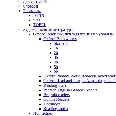
Для учителей
Словари
Экзамены
IELTS
SAT
TOEFL
Художественная литература
Graded Readers
Книги ждя чтения по уровням
Oxford Bookworms
Starter b
1b
2b
3b
4b
5b
6b
Oxford Phonics World Readers
Graded reade
Oxford Read and Imagine
Adapted graded fi
Reading Stars
Pearson English Graded Readers
Penguin readers
Collins Readers
Dominoes
Reading ladder
Non-fiction