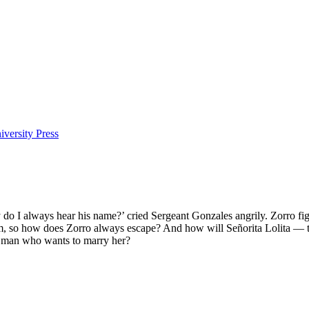
versity Press
y do I always hear his name?’ cried Sergeant Gonzales angrily. Zorro fi
im, so how does Zorro always escape? And how will Señorita Lolita — 
g man who wants to marry her?