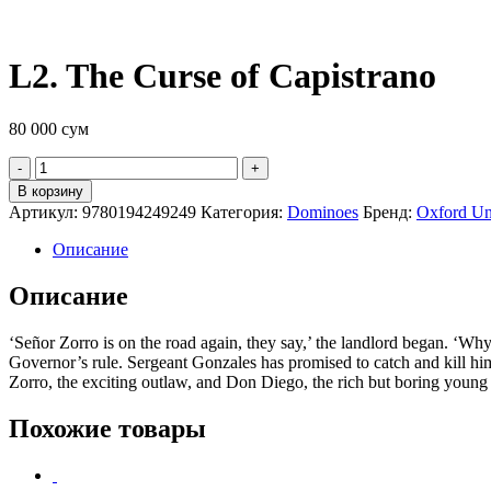
L2. The Curse of Capistrano
80 000
сум
Quantity
В корзину
Артикул:
9780194249249
Категория:
Dominoes
Бренд:
Oxford Uni
Описание
Описание
‘Señor Zorro is on the road again, they say,’ the landlord began. ‘Wh
Governor’s rule. Sergeant Gonzales has promised to catch and kill h
Zorro, the exciting outlaw, and Don Diego, the rich but boring youn
Похожие товары