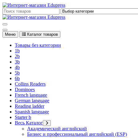
Перейти
к
Edupress Uzbekistan, Edupress Узбекистан, книги, учебники на 
содержимому
Edupress Uzbekistan, Edupress Узбекистан, книги, учебники на 
Меню
Каталог товаров
Товары без категории
1b
2b
3b
4b
5b
6b
Collins Readers
Dominoes
French language
German language
Reading ladder
Spanish language
Starter b
Весь Каталог
Академический английский
Бизнес и профессиональный английский (ESP)