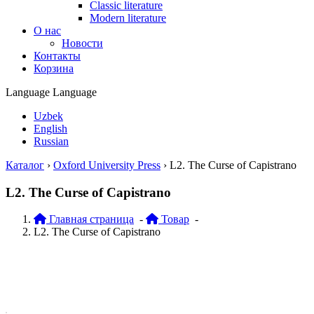
Classic literature
Modern literature
О нас
Новости
Контакты
Корзина
Language
Language
Uzbek
English
Russian
Каталог
›
Oxford University Press
›
L2. The Curse of Capistrano
L2. The Curse of Capistrano
Главная страница
-
Товар
-
L2. The Curse of Capistrano