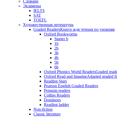
Словари
Экзамены
IELTS
SAT
TOEFL
Художественная литература
Graded Readers
Книги ждя чтения по уровням
Oxford Bookworms
Starter b
1b
2b
3b
4b
5b
6b
Oxford Phonics World Readers
Graded reade
Oxford Read and Imagine
Adapted graded fi
Reading Stars
Pearson English Graded Readers
Penguin readers
Collins Readers
Dominoes
Reading ladder
Non-fiction
Classic literature