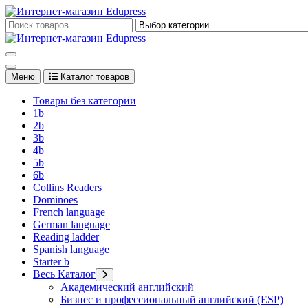
Перейти
к
Edupress Uzbekistan, Edupress Узбекистан, книги, учебники на 
содержимому
Edupress Uzbekistan, Edupress Узбекистан, книги, учебники на 
Меню
Каталог товаров
Товары без категории
1b
2b
3b
4b
5b
6b
Collins Readers
Dominoes
French language
German language
Reading ladder
Spanish language
Starter b
Весь Каталог
Академический английский
Бизнес и профессиональный английский (ESP)