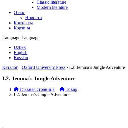
Classic literature
Modern literature
О нас
Новости
Контакты
Корзина
Language
Language
Uzbek
English
Russian
Каталог
›
Oxford University Press
›
L2. Jemma’s Jungle Adventure
L2. Jemma’s Jungle Adventure
Главная страница
-
Товар
-
L2. Jemma’s Jungle Adventure