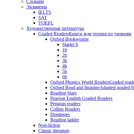
Словари
Экзамены
IELTS
SAT
TOEFL
Художественная литература
Graded Readers
Книги ждя чтения по уровням
Oxford Bookworms
Starter b
1b
2b
3b
4b
5b
6b
Oxford Phonics World Readers
Graded reade
Oxford Read and Imagine
Adapted graded fi
Reading Stars
Pearson English Graded Readers
Penguin readers
Collins Readers
Dominoes
Reading ladder
Non-fiction
Classic literature