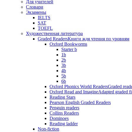
Для учителей
Словари
Экзамены
IELTS
SAT
TOEFL
Художественная литература
Graded Readers
Книги ждя чтения по уровням
Oxford Bookworms
Starter b
1b
2b
3b
4b
5b
6b
Oxford Phonics World Readers
Graded reade
Oxford Read and Imagine
Adapted graded fi
Reading Stars
Pearson English Graded Readers
Penguin readers
Collins Readers
Dominoes
Reading ladder
Non-fiction