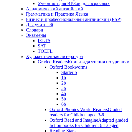
Учебники для ВУЗов, для взрослых
Академический английский
Грамматика и Практика Языка
Бизнес и профессиональный английский (ESP)
Для учителей
Словари
Экзамены
IELTS
SAT
TOEFL
Художественная литература
Graded Readers
Книги ждя чтения по уровням
Oxford Bookworms
Starter b
1b
2b
3b
4b
5b
6b
Oxford Phonics World Readers
Graded
readers for Children aged 3-6
Oxford Read and Imagine
Adapted graded
fiction books for Children. 6-13 aged
Reading Stars