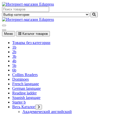
Перейти
к
Edupress Uzbekistan, Edupress Узбекистан, книги, учебники на
содержимому
английском языке
Edupress Uzbekistan, Edupress Узбекистан, книги, учебники на
английском языке
Меню
Каталог товаров
Товары без категории
1b
2b
3b
4b
5b
6b
Collins Readers
Dominoes
French language
German language
Reading ladder
Spanish language
Starter b
Весь Каталог
Академический английский