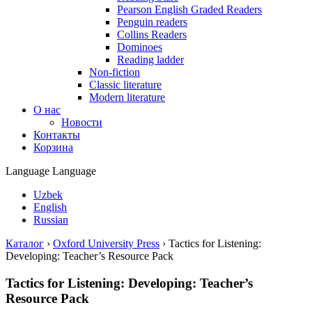
Pearson English Graded Readers
Penguin readers
Collins Readers
Dominoes
Reading ladder
Non-fiction
Classic literature
Modern literature
О нас
Новости
Контакты
Корзина
Language
Language
Uzbek
English
Russian
Каталог
›
Oxford University Press
›
Tactics for Listening:
Developing: Teacher’s Resource Pack
Tactics for Listening: Developing: Teacher’s
Resource Pack