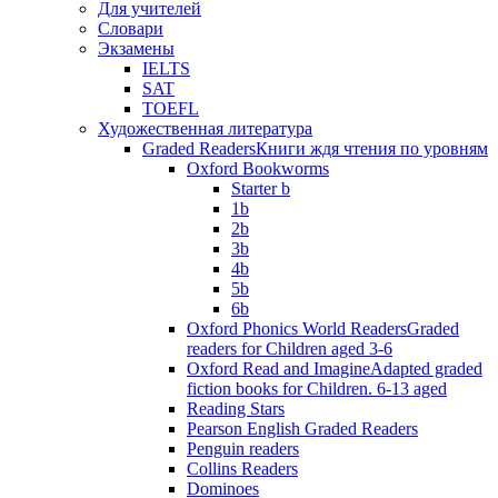
Для учителей
Словари
Экзамены
IELTS
SAT
TOEFL
Художественная литература
Graded Readers
Книги ждя чтения по уровням
Oxford Bookworms
Starter b
1b
2b
3b
4b
5b
6b
Oxford Phonics World Readers
Graded
readers for Children aged 3-6
Oxford Read and Imagine
Adapted graded
fiction books for Children. 6-13 aged
Reading Stars
Pearson English Graded Readers
Penguin readers
Collins Readers
Dominoes