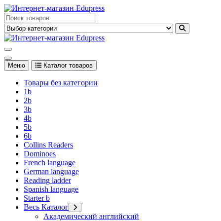
Перейти
к
Edupress Uzbekistan, Edupress Узбекистан, книги, учебники на
содержимому
английском языке
Edupress Uzbekistan, Edupress Узбекистан, книги, учебники на
английском языке
Меню
Каталог товаров
Товары без категории
1b
2b
3b
4b
5b
6b
Collins Readers
Dominoes
French language
German language
Reading ladder
Spanish language
Starter b
Весь Каталог
Академический английский