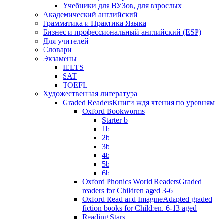
Учебники для ВУЗов, для взрослых
Академический английский
Грамматика и Практика Языка
Бизнес и профессиональный английский (ESP)
Для учителей
Словари
Экзамены
IELTS
SAT
TOEFL
Художественная литература
Graded Readers
Книги ждя чтения по уровням
Oxford Bookworms
Starter b
1b
2b
3b
4b
5b
6b
Oxford Phonics World Readers
Graded
readers for Children aged 3-6
Oxford Read and Imagine
Adapted graded
fiction books for Children. 6-13 aged
Reading Stars