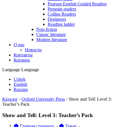
Pearson English Graded Readers
Penguin readers
Collins Readers
Dominoes
Reading ladder
Non-fiction
Classic literature
Modern literature
О нас
Новости
Контакты
Корзина
Language
Language
Uzbek
English
Russian
Каталог
›
Oxford University Press
›
Show and Tell: Level 3:
Teacher’s Pack
Show and Tell: Level 3: Teacher’s Pack
Главная страница
-
Товар
-