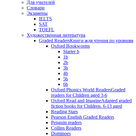
Для учителей
Словари
Экзамены
IELTS
SAT
TOEFL
Художественная литература
Graded Readers
Книги ждя чтения по уровням
Oxford Bookworms
Starter b
1b
2b
3b
4b
5b
6b
Oxford Phonics World Readers
Graded
readers for Children aged 3-6
Oxford Read and Imagine
Adapted graded
fiction books for Children. 6-13 aged
Reading Stars
Pearson English Graded Readers
Penguin readers
Collins Readers
Dominoes