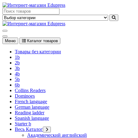
Перейти
к
Edupress Uzbekistan, Edupress Узбекистан, книги, учебники на
содержимому
английском языке
Edupress Uzbekistan, Edupress Узбекистан, книги, учебники на
английском языке
Меню
Каталог товаров
Товары без категории
1b
2b
3b
4b
5b
6b
Collins Readers
Dominoes
French language
German language
Reading ladder
Spanish language
Starter b
Весь Каталог
Академический английский