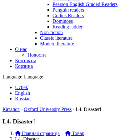
Pearson English Graded Readers
Penguin readers
Collins Readers
Dominoes
Reading ladder
Non-fiction
Classic literature
Modern literature
О нас
Новости
Контакты
Корзина
Language
Language
Uzbek
English
Russian
Каталог
›
Oxford University Press
›
L4. Disaster!
L4. Disaster!
Главная страница
-
Товар
-
L4. Disaster!