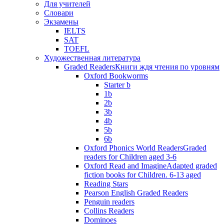
Для учителей
Словари
Экзамены
IELTS
SAT
TOEFL
Художественная литература
Graded Readers
Книги ждя чтения по уровням
Oxford Bookworms
Starter b
1b
2b
3b
4b
5b
6b
Oxford Phonics World Readers
Graded
readers for Children aged 3-6
Oxford Read and Imagine
Adapted graded
fiction books for Children. 6-13 aged
Reading Stars
Pearson English Graded Readers
Penguin readers
Collins Readers
Dominoes