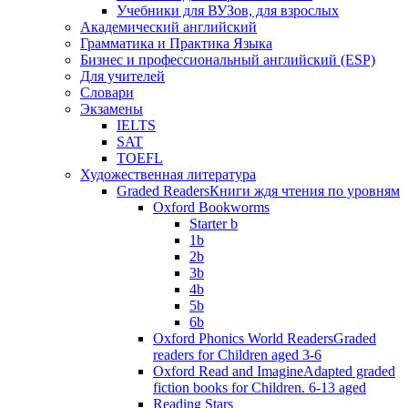
Учебники для ВУЗов, для взрослых
Академический английский
Грамматика и Практика Языка
Бизнес и профессиональный английский (ESP)
Для учителей
Словари
Экзамены
IELTS
SAT
TOEFL
Художественная литература
Graded Readers
Книги ждя чтения по уровням
Oxford Bookworms
Starter b
1b
2b
3b
4b
5b
6b
Oxford Phonics World Readers
Graded
readers for Children aged 3-6
Oxford Read and Imagine
Adapted graded
fiction books for Children. 6-13 aged
Reading Stars