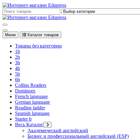
Перейти
к
Edupress Uzbekistan, Edupress Узбекистан, книги, учебники на 
содержимому
Edupress Uzbekistan, Edupress Узбекистан, книги, учебники на 
Меню
Каталог товаров
Товары без категории
1b
2b
3b
4b
5b
6b
Collins Readers
Dominoes
French language
German language
Reading ladder
Spanish language
Starter b
Весь Каталог
Академический английский
Бизнес и профессиональный английский (ESP)