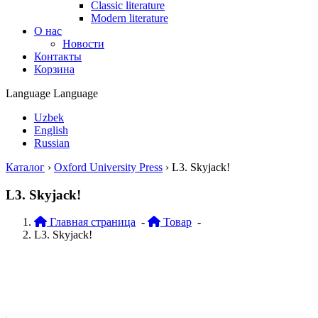
Classic literature
Modern literature
О нас
Новости
Контакты
Корзина
Language
Language
Uzbek
English
Russian
Каталог
›
Oxford University Press
›
L3. Skyjack!
L3. Skyjack!
Главная страница
-
Товар
-
L3. Skyjack!