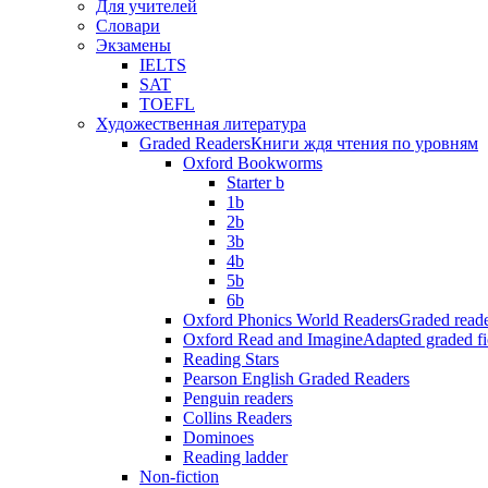
Для учителей
Словари
Экзамены
IELTS
SAT
TOEFL
Художественная литература
Graded Readers
Книги ждя чтения по уровням
Oxford Bookworms
Starter b
1b
2b
3b
4b
5b
6b
Oxford Phonics World Readers
Graded reade
Oxford Read and Imagine
Adapted graded fi
Reading Stars
Pearson English Graded Readers
Penguin readers
Collins Readers
Dominoes
Reading ladder
Non-fiction