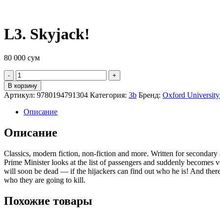
L3. Skyjack!
80 000
сум
Quantity
В корзину
Артикул:
9780194791304
Категория:
3b
Бренд:
Oxford University
Описание
Описание
Classics, modern fiction, non-fiction and more. Written for seconda
Prime Minister looks at the list of passengers and suddenly becomes v
will soon be dead — if the hijackers can find out who he is! And ther
who they are going to kill.
Похожие товары