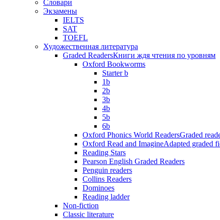
Словари
Экзамены
IELTS
SAT
TOEFL
Художественная литература
Graded Readers
Книги ждя чтения по уровням
Oxford Bookworms
Starter b
1b
2b
3b
4b
5b
6b
Oxford Phonics World Readers
Graded reade
Oxford Read and Imagine
Adapted graded fi
Reading Stars
Pearson English Graded Readers
Penguin readers
Collins Readers
Dominoes
Reading ladder
Non-fiction
Classic literature